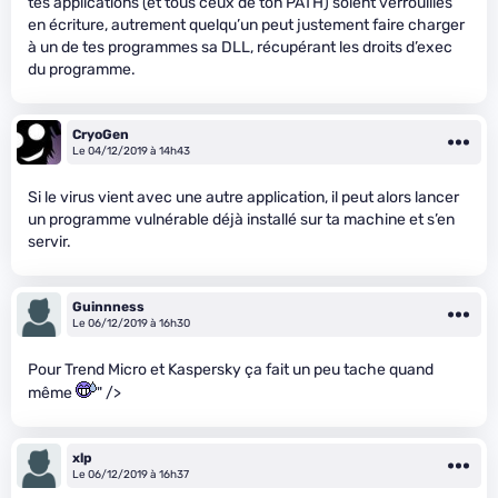
tes applications (et tous ceux de ton PATH) soient verrouillés
en écriture, autrement quelqu’un peut justement faire charger
à un de tes programmes sa DLL, récupérant les droits d’exec
du programme.
CryoGen
Le 04/12/2019 à 14h43
Si le virus vient avec une autre application, il peut alors lancer
un programme vulnérable déjà installé sur ta machine et s’en
servir.
Guinnness
Le 06/12/2019 à 16h30
Pour Trend Micro et Kaspersky ça fait un peu tache quand
même
" />
xlp
Le 06/12/2019 à 16h37