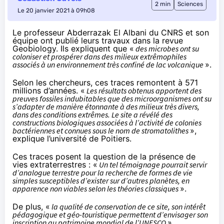
2 min
Sciences
Le 20 janvier 2021 à 09h08
Le professeur Abderrazak El Albani du CNRS et son
équipe ont publié leurs travaux dans la revue
Geobiology. Ils expliquent que «
des microbes ont su
coloniser et prospérer dans des milieux extrêmophiles
associés à un environnement très confiné de lac volcanique
».
Selon les chercheurs, ces traces remontent à 571
millions d’années. «
Les résultats obtenus apportent des
preuves fossiles indubitables que des microorganismes ont su
s’adapter de manière étonnante à des milieux très divers,
dans des conditions extrêmes. Le site a révélé des
constructions biologiques associées à l’activité de colonies
bactériennes et connues sous le nom de stromatolithes
»,
explique l’université de Poitiers
.
Ces traces posent la question de la présence de
vies extraterrestres : «
Un tel témoignage pourrait servir
d’analogue terrestre pour la recherche de formes de vie
simples susceptibles d’exister sur d’autres planètes, en
apparence non viables selon les théories classiques
».
De plus, «
la qualité de conservation de ce site, son intérêt
pédagogique et géo-touristique permettent d’envisager son
inscription au patrimoine mondial de l’UNESCO
».