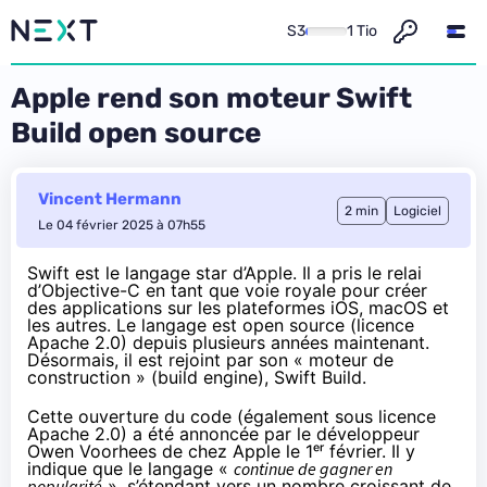
S3
1 Tio
Apple rend son moteur Swift
Build open source
Vincent Hermann
2 min
Logiciel
Le 04 février 2025 à 07h55
Swift est le langage star d’Apple. Il a pris le relai
d’Objective-C en tant que voie royale pour créer
des applications sur les plateformes iOS, macOS et
les autres.
Le langage est open source
(licence
Apache 2.0) depuis plusieurs années maintenant.
Désormais, il est rejoint par son « moteur de
construction » (build engine), Swift Build.
Cette ouverture du code
(également sous licence
Apache 2.0) a été annoncée par le développeur
Owen Voorhees de chez Apple
le 1
ᵉʳ
février
. Il y
indique que le langage «
continue de gagner en
popularité
», s’étendant vers un nombre croissant de