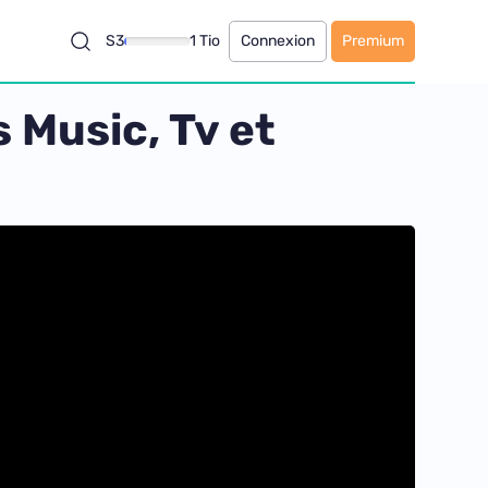
S3
1 Tio
Connexion
Premium
s Music, Tv et