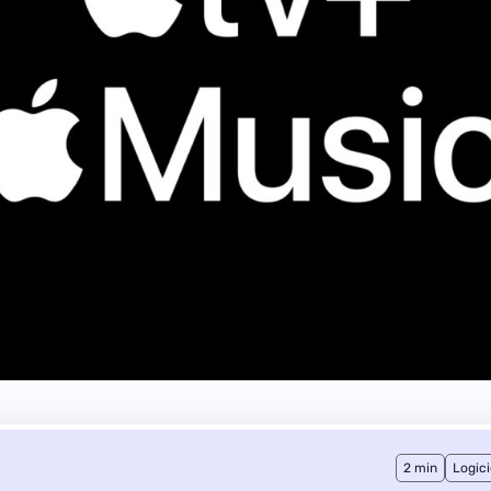
2 min
Logici