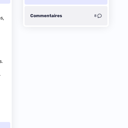
Commentaires
8
s,
s.
r