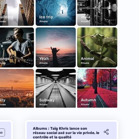
Albums : Taïg Khris lance son
ue
réseau social axé sur la vie privée, le
contrôle et la qualité