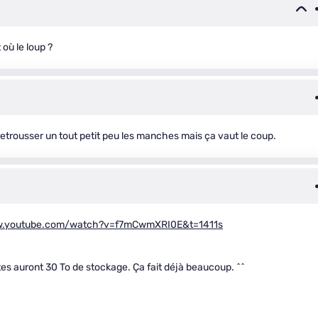
 où le loup ?
 retrousser un tout petit peu les manches mais ça vaut le coup.
w.youtube.com/watch?v=f7mCwmXRI0E&t=1411s
s auront 30 To de stockage. Ça fait déjà beaucoup. ^^