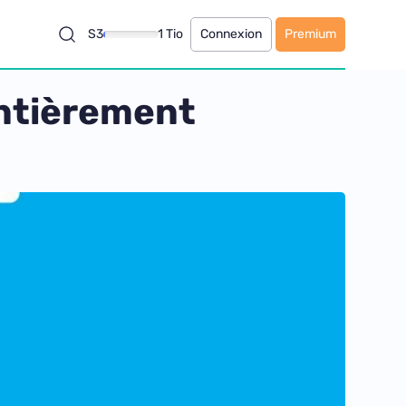
S3
1 Tio
Connexion
Premium
entièrement