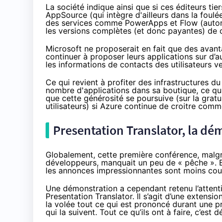
La société indique ainsi que si ces éditeurs tie
AppSource
(qui
intègre d'ailleurs
dans la foulée
des services comme PowerApps et Flow (automat
les versions complètes (et donc payantes) de c
Microsoft ne proposerait en fait que des avant
continuer à proposer leurs applications sur d’a
les informations de contacts des utilisateurs v
Ce qui revient à profiter des infrastructures 
nombre d'applications dans sa boutique, ce qui p
que cette générosité se poursuive (sur la gra
utilisateurs) si Azure continue de croitre comme
Presentation Translator, la dém
Globalement, cette première conférence, malgr
développeurs, manquait un peu de « pêche ». E
les annonces impressionnantes sont moins cou
Une démonstration a cependant retenu l’attenti
Presentation Translator. Il s’agit d’une exten
la volée tout ce qui est prononcé durant une pr
qui la suivent. Tout ce qu’ils ont à faire, c’est d