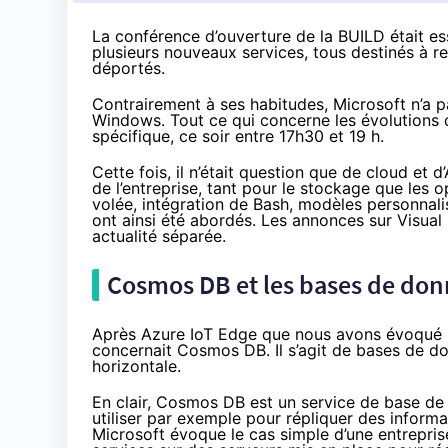
La conférence d’ouverture de la BUILD était ess
plusieurs nouveaux services, tous destinés à r
déportés.
Contrairement à ses habitudes, Microsoft n’a p
Windows. Tout ce qui concerne les évolutions d
spécifique, ce soir entre 17h30 et 19 h.
Cette fois, il n’était question
que de cloud et d
de l’entreprise, tant pour le stockage que les 
volée, intégration de Bash, modèles personnalisé
ont ainsi été abordés. Les annonces sur Visual
actualité séparée
.
Cosmos DB et les bases de don
Après
Azure IoT Edge que nous avons évoqué h
concernait
Cosmos DB
. Il s’agit de bases de
horizontale.
En clair, Cosmos DB est un service de base de
utiliser par exemple pour répliquer des informat
Microsoft évoque le cas simple d’une entrepris