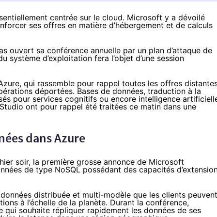
entiellement centrée sur le cloud. Microsoft y a dévoilé
enforcer ses offres en matière d’hébergement et de calculs
as ouvert sa conférence annuelle par un plan d’attaque de
u système d’exploitation fera l’objet d’une session
’Azure
, qui rassemble pour rappel toutes les offres distante
opérations déportées. Bases de données, traduction à la
s pour services cognitifs ou encore intelligence artificiell
 Studio ont pour rappel été traitées ce matin dans une
nées dans Azure
ier soir
, la première grosse annonce de Microsoft
 données de type NoSQL possédant des capacités d’extensio
 données distribuée et multi-modèle que les clients peuven
ions à l’échelle de la planète. Durant la conférence,
e qui souhaite répliquer rapidement les données de ses