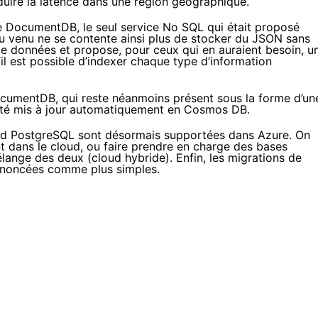
duire la latence dans une région géographique.
e DocumentDB, le seul service No SQL qui était proposé
u venu ne se contente ainsi plus de stocker du JSON sans
de données et propose, pour ceux qui en auraient besoin, u
il est possible d’indexer chaque type d’information
umentDB, qui reste néanmoins présent sous la forme d’un
 été mis à jour automatiquement en Cosmos DB.
nd PostgreSQL sont désormais
supportées dans Azure
. On
t dans le cloud, ou faire prendre en charge des bases
élange des deux (cloud hybride). Enfin, les migrations de
noncées comme plus simples
.