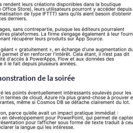
rs rendent leurs créations disponibles dans la boutique
 Office Store), leurs utilisateurs pourront y accéder depuis
isation de type IFTTT) sans qu’ils aient besoin d’obtenir
es derniers.
ages, sans contrepartie, puisque les éditeurs pourraient
utres plateformes. La firme s’engage également à leur fourn
enant récupérer leurs produits sur App Source.
du géant « gratuitement », en échange d'une augmentation d
ermet d'en renforcer l'intérêt. Cela étant, il n’est pas dit
tuité d'accès à PowerApps, Flow et aux données des
 il le fait depuis plusieurs années.
onstration de la soirée
é les points éventuellement intéressants soulevés pour les
n termes de cloud, Azure n’a plus grand-chose à prouver e
rantes, même si Cosmos DB se détache clairement du lot.
on, parce qu’elle avait un impact pratique immédiat :
sion en développement pour PowerPoint, qui permet de capter
ésentation pour l’afficher sous forme de texte traduit à ce
éclarer la langue qui les intéresse.