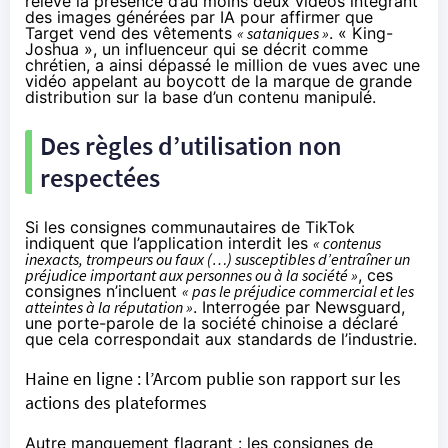
relève la présence d’au moins deux vidéos intégrant
des images générées par IA pour affirmer que
Target vend des vêtements
« sataniques »
. « King-
Joshua », un influenceur qui se décrit comme
chrétien, a ainsi
dépassé
le million de vues avec une
vidéo appelant au boycott de la marque de grande
distribution sur la base d’un contenu manipulé.
Des règles d’utilisation non
respectées
Si les consignes communautaires de TikTok
indiquent que l’application interdit les
« contenus
inexacts, trompeurs ou faux (…) susceptibles d’entraîner un
préjudice important aux personnes ou à la société »
, ces
consignes n’incluent
« pas le préjudice commercial et les
atteintes à la réputation »
. Interrogée par Newsguard,
une porte-parole de la société chinoise a déclaré
que cela correspondait aux standards de l’industrie.
Haine en ligne : l’Arcom publie son rapport sur les
actions des plateformes
Autre manquement flagrant : les consignes de