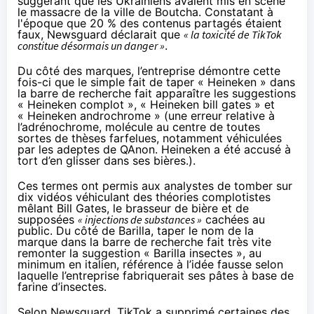
suggérant que les Ukrainiens avaient mis en scène
le massacre de la ville de
Boutcha
. Constatant à
l'époque que 20 % des contenus partagés étaient
faux, Newsguard déclarait que
« la toxicité de TikTok
constitue désormais un danger »
.
Du côté des marques, l’entreprise démontre cette
fois-ci que le simple fait de taper « Heineken » dans
la barre de recherche fait apparaître les suggestions
« Heineken complot », « Heineken bill gates » et
« Heineken androchrome » (une erreur relative à
l’adrénochrome, molécule au centre de toutes
sortes de
thèses farfelues
, notamment véhiculées
par les adeptes de QAnon. Heineken a été
accusé à
tort
d’en glisser dans ses bières.).
Ces termes ont permis aux analystes de tomber sur
dix vidéos véhiculant des théories complotistes
mêlant Bill Gates, le brasseur de bière et de
supposées
« injections de substances »
cachées au
public. Du côté de Barilla, taper le nom de la
marque dans la barre de recherche fait très vite
remonter la suggestion « Barilla insectes », au
minimum en italien, référence à l’idée fausse selon
laquelle l’entreprise fabriquerait ses pâtes à base de
farine d’insectes.
Selon Newsguard, TikTok a supprimé certaines des