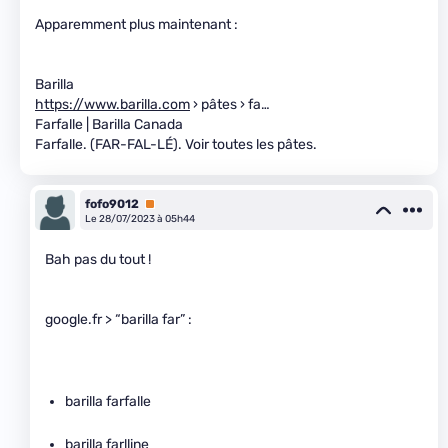
Apparemment plus maintenant :
Barilla
https://www.barilla.com
› pâtes › fa…
Farfalle | Barilla Canada
Farfalle. (FAR-FAL-LÉ). Voir toutes les pâtes.
fofo9012
Premium
Le 28/07/2023 à 05h44
Bah pas du tout !
google.fr > “barilla far” :
barilla farfalle
barilla farlline