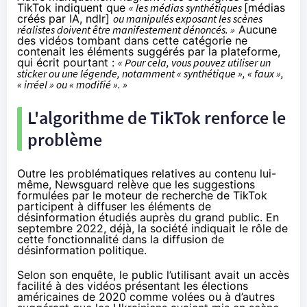
TikTok indiquent que
« les médias synthétiques
[médias
créés par IA, ndlr]
ou manipulés exposant les scènes
réalistes doivent être manifestement dénoncés. »
Aucune
des vidéos tombant dans cette catégorie ne
contenait les éléments suggérés par la plateforme,
qui écrit pourtant :
« Pour cela, vous pouvez utiliser un
sticker ou une légende, notamment « synthétique », « faux »,
« irréel » ou « modifié ». »
L'algorithme de TikTok renforce le
problème
Outre les problématiques relatives au contenu lui-
même, Newsguard relève que les suggestions
formulées par le moteur de recherche de TikTok
participent à diffuser les éléments de
désinformation étudiés auprès du grand public. En
septembre 2022, déjà, la société
indiquait
le rôle de
cette fonctionnalité dans la diffusion de
désinformation politique.
Selon son enquête, le public l’utilisant avait un accès
facilité à des vidéos présentant les élections
américaines de 2020 comme volées ou à d’autres