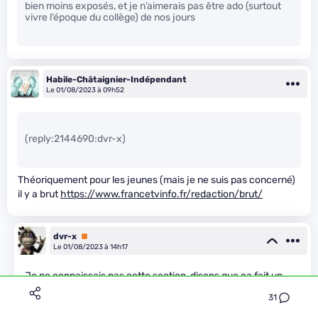
bien moins exposés, et je n’aimerais pas être ado (surtout
vivre l’époque du collège) de nos jours
Habile-Châtaignier-Indépendant
Le 01/08/2023 à 09h52
(reply:2144690:dvr-x)
Théoriquement pour les jeunes (mais je ne suis pas concerné)
il y a brut
https://www.francetvinfo.fr/redaction/brut/
dvr-x
Premium
Le 01/08/2023 à 14h17
Je ne connaissais pas cette section, disons que ca fait un
peu plus jeune oui, mais pas sûr que ca suffise
31