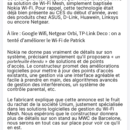
sa solution de Wi-Fi Mesh, simplement baptisée
Nokia Wi-Fi
. Pour rappel, cette technologie était
déjà
bien présente au CES
du début d'année, avec
des produits chez ASUS, D-Link, Huawein, Linksys
ou encore Netgear.
À lire :
Google Wifi, Netgear Orbi, TP-Link Deco : on a
tenté d'améliorer le Wi-Fi de Patrick
Nokia ne donne pas vraiment de détails sur son
système, précisant simplement qu'il proposera «
un
portefeuille étendu
» de solutions et de points
d'accès. Le constructeur promet des améliorations
logicielles pour mettre à jour des points d'accès
existants, une gestion via une interface agréable et
facile à prendre en main, des algorithmes avancés
de gestion des interférences, un système de
contrôle parental, etc.
Le fabricant
explique
que cette annonce est le fruit
du rachat de la société Unium, justement spécialisée
dans les solutions logicielles de gestion du Wi-Fi
Mesh. Nous espérons que le constructeur donnera
plus de détails sur son stand au
MWC de Barcelone
,
nous serons en tout cas sur place pour voir ce qu'il
en est.