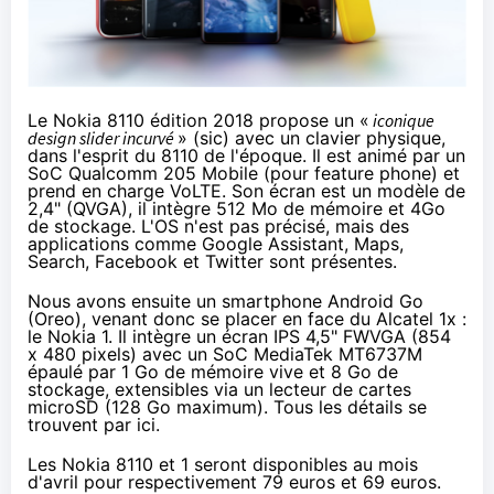
Le Nokia 8110 édition 2018 propose un «
iconique
design slider incurvé
» (sic) avec un clavier physique,
dans l'esprit du 8110 de l'époque. Il est animé par un
SoC
Qualcomm 205 Mobile
(pour feature phone) et
prend en charge
VoLTE
. Son écran est un modèle de
2,4" (QVGA), il intègre 512 Mo de mémoire et 4Go
de stockage. L'OS n'est pas précisé, mais des
applications comme Google Assistant, Maps,
Search, Facebook et Twitter sont présentes.
Nous avons ensuite un smartphone Android Go
(Oreo), venant donc se placer en face du Alcatel 1x :
le Nokia 1. Il intègre un écran IPS 4,5" FWVGA (854
x 480 pixels) avec un SoC MediaTek MT6737M
épaulé par 1 Go de mémoire vive et 8 Go de
stockage, extensibles via un lecteur de cartes
microSD (128 Go maximum). Tous les détails se
trouvent
par ici
.
Les Nokia 8110 et 1 seront disponibles au mois
d'avril pour respectivement 79 euros et 69 euros.