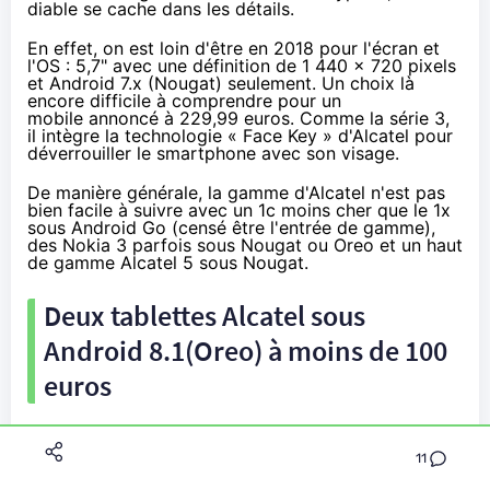
diable se cache dans les détails.
En effet, on est loin d'être en 2018 pour l'écran et
l'OS : 5,7" avec une définition de 1 440 x 720 pixels
et Android 7.x (
Nougat
) seulement. Un choix là
encore difficile à comprendre pour un
mobile annoncé à 229,99 euros. Comme la série 3,
il intègre la technologie « Face Key » d'Alcatel pour
déverrouiller le smartphone avec son visage.
De manière générale, la gamme d'Alcatel n'est pas
bien facile à suivre avec un 1c moins cher que le 1x
sous Android Go (censé être l'entrée de gamme),
des Nokia 3 parfois sous
Nougat
ou Oreo et un haut
de gamme Alcatel 5 sous
Nougat
.
Deux tablettes Alcatel sous
Android 8.1(Oreo) à moins de 100
euros
En plus des six nouveaux smartphones, deux
tablettes sont de la partie : 1T 10 avec une dalle IPS
11
de 10" (450 grammes) et 1T 7 de 7" (245 grammes,