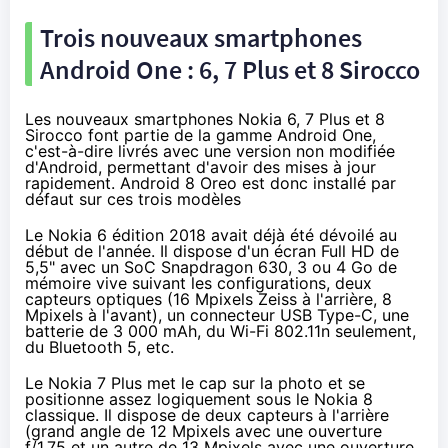
Trois nouveaux smartphones
Android One
: 6, 7 Plus et 8 Sirocco
Les nouveaux smartphones Nokia 6, 7 Plus et 8
Sirocco font partie de
la gamme Android One
,
c'est-à-dire livrés avec une version non modifiée
d'Android, permettant d'avoir des mises à jour
rapidement. Android 8 Oreo est donc installé par
défaut sur ces trois modèles
Le
Nokia 6 édition 2018
avait déjà été
dévoilé au
début de l'année
. Il dispose d'un écran Full HD de
5,5" avec un SoC Snapdragon 630, 3 ou 4 Go de
mémoire vive suivant les configurations, deux
capteurs optiques (16 Mpixels Zeiss à l'arrière, 8
Mpixels à l'avant), un connecteur USB Type-C, une
batterie de 3 000 mAh, du Wi-Fi 802.11n seulement,
du Bluetooth 5, etc.
Le
Nokia 7 Plus
met le cap sur la photo et se
positionne assez logiquement sous le Nokia 8
classique. Il dispose de deux capteurs à l'arrière
(grand angle de 12 Mpixels avec une ouverture
f/1.75 et un autre de 13 Mpixels avec une ouverture