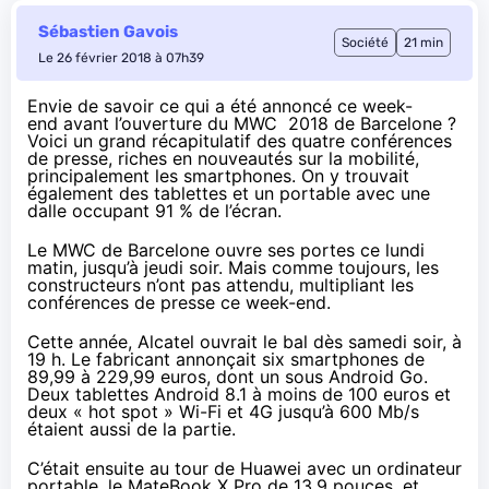
Sébastien Gavois
Société
21 min
Le 26 février 2018 à 07h39
Envie de savoir ce qui a été annoncé ce week-
end avant l’ouverture du MWC 2018 de Barcelone ?
Voici un grand récapitulatif des quatre conférences
de presse, riches en nouveautés sur la mobilité,
principalement les smartphones. On y trouvait
également des tablettes et un portable avec une
dalle occupant 91 % de l’écran.
Le
MWC de Barcelone
ouvre ses portes ce lundi
matin, jusqu’à jeudi soir. Mais comme toujours, les
constructeurs n’ont pas attendu, multipliant les
conférences de presse ce week-end.
Cette année, Alcatel ouvrait le bal dès samedi soir, à
19 h. Le fabricant annonçait six smartphones de
89,99 à 229,99 euros, dont
un sous Android Go
.
Deux tablettes Android 8.1 à moins de 100 euros et
deux « hot spot » Wi-Fi et 4G jusqu’à 600 Mb/s
étaient aussi de la partie.
C’était ensuite au tour de Huawei avec un ordinateur
portable, le MateBook X Pro de 13,9 pouces, et