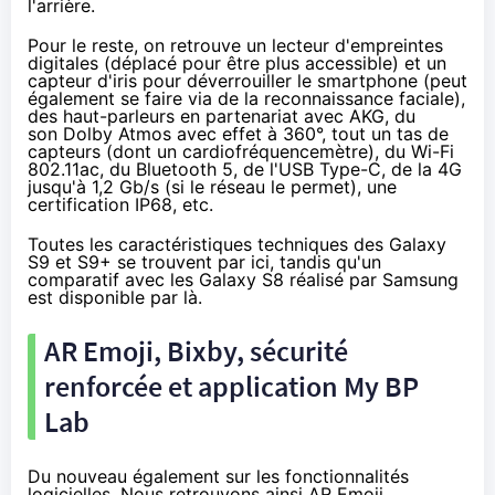
l'arrière.
Pour le reste, on retrouve un lecteur d'empreintes
digitales (déplacé pour être plus accessible) et un
capteur d'iris pour déverrouiller le smartphone (peut
également se faire via de la reconnaissance faciale),
des
haut-parleurs en partenariat avec AKG
, du
son Dolby Atmos avec effet à 360°, tout un tas de
capteurs (dont un cardiofréquencemètre), du Wi-Fi
802.11ac, du Bluetooth 5, de l'USB Type-C, de la 4G
jusqu'à 1,2 Gb/s (si le réseau le permet), une
certification IP68, etc.
Toutes les caractéristiques techniques des Galaxy
S9 et S9+ se trouvent
par ici
, tandis qu'un
comparatif avec les Galaxy S8 réalisé par Samsung
est disponible
par là
.
AR Emoji, Bixby, sécurité
renforcée et application My BP
Lab
Du nouveau également sur les fonctionnalités
logicielles. Nous retrouvons ainsi
AR Emoji