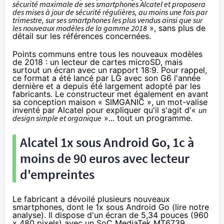
sécurité maximale de ses smartphones Alcatel et proposera
des mises à jour de sécurité régulières, au moins une fois par
trimestre, sur ses smartphones les plus vendus ainsi que sur
les nouveaux modèles de la gamme 2018
», sans plus de
détail sur les références concernées.
Points communs entre tous les nouveaux modèles
de 2018 : un lecteur de cartes microSD, mais
surtout un écran avec un rapport 18:9. Pour rappel,
ce format a été lancé par LG avec son G6
l'année
dernière
et a depuis été largement adopté par les
fabricants. Le constructeur met également en avant
sa conception maison « SIMGANIC », un mot-valise
inventé par Alcatel pour expliquer qu'il s'agit d'«
un
design simple et organique
»... tout un programme.
Alcatel 1x sous Android Go, 1c à
moins de 90 euros avec lecteur
d'empreintes
Le fabricant a dévoilé plusieurs nouveaux
smartphones, dont le
1x
sous Android Go (lire
notre
analyse
). Il dispose d'un écran de 5,34 pouces (960
x 480 pixels) avec un SoC MediaTek MT6739