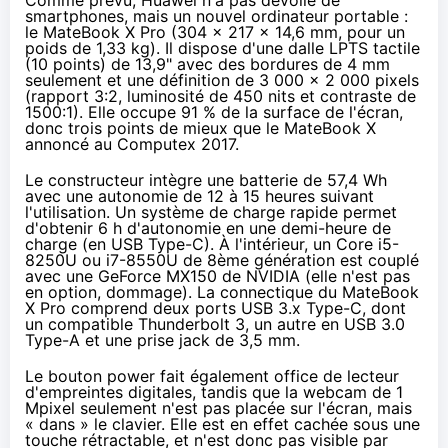
Comme prévu, Huawei n'a pas dévoilé de
smartphones, mais un nouvel ordinateur portable :
le MateBook X Pro (304 x 217 x 14,6 mm, pour un
poids de 1,33 kg). Il dispose d'une dalle LPTS tactile
(10 points) de 13,9" avec des bordures de 4 mm
seulement et une définition de 3 000 x 2 000 pixels
(rapport 3:2, luminosité de 450 nits et contraste de
1500:1). Elle occupe 91 % de la surface de l'écran,
donc trois points de mieux que le
MateBook X
annoncé au Computex 2017
.
Le constructeur intègre une batterie de 57,4 Wh
avec une autonomie de 12 à 15 heures suivant
l'utilisation. Un système de charge rapide permet
d'obtenir 6 h d'autonomie en une demi-heure de
charge (en USB Type-C). À l'intérieur, un
Core i5-
8250U
ou
i7-8550U
de 8ème génération est couplé
avec une GeForce MX150 de NVIDIA (elle n'est pas
en option, dommage). La connectique du MateBook
X Pro comprend deux ports USB 3.x Type-C, dont
un compatible
Thunderbolt 3
, un autre en USB 3.0
Type-A et une prise jack de 3,5 mm.
Le bouton power fait également office de lecteur
d'empreintes digitales, tandis que la webcam de 1
Mpixel seulement n'est pas placée sur l'écran, mais
« dans » le clavier. Elle est en effet cachée sous une
touche rétractable, et n'est donc pas visible par