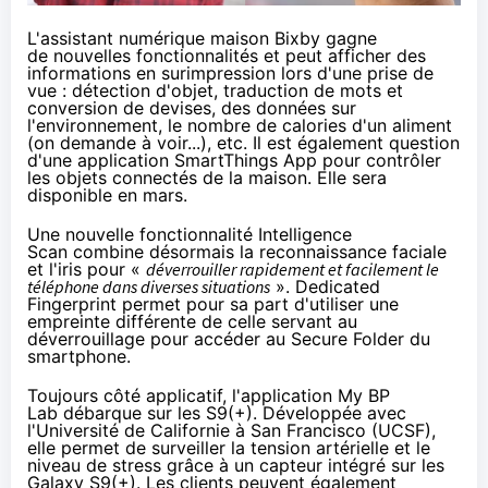
L'assistant numérique maison Bixby gagne
de
nouvelles fonctionnalités
et peut afficher des
informations en surimpression lors d'une prise de
vue : détection d'objet, traduction de mots et
conversion de devises, des données sur
l'environnement, le nombre de calories d'un aliment
(on demande à voir...), etc. Il est également question
d'une
application SmartThings App
pour contrôler
les
objets connectés
de la maison. Elle sera
disponible en mars.
Une nouvelle fonctionnalité
Intelligence
Scan
combine désormais la reconnaissance faciale
et l'iris pour «
déverrouiller rapidement et facilement le
téléphone dans diverses situations
».
Dedicated
Fingerprint
permet pour sa part d'utiliser une
empreinte différente de celle servant au
déverrouillage pour accéder au Secure Folder du
smartphone.
Toujours côté applicatif,
l'application My BP
Lab
débarque sur les S9(+). Développée avec
l'Université de Californie à San Francisco (UCSF),
elle permet de surveiller la tension artérielle et le
niveau de stress grâce à un capteur intégré sur les
Galaxy S9(+). Les clients peuvent également