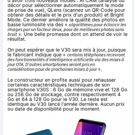
d'avoir trois nouveaux modes : AI CAM (analyse du
décor pour sélectionner automatiquement le mode
de prise de vue), QLens (scannez un QR-Code pour
obtenir des détails et le prix d'un produit) et Bright
Mode. Ce dernier améliore la qualité des photos en
basse luminosité via des «
algorithmes pour éclaircir les
images par un facteur deux, pour de meilleures photos sans
bruit
». Une belle promesse dont on attend de voir le
résultat.
On peut espérer que le V30 sera mis à jour, puisque
le fabricant indique que «
certains téléphones recevront
des fonctionnalités d'intelligence artificielle via des mises à
jour OTA. D'autres smartphones seront pris en
considération pour de prochaines mises à jour
».
Le constructeur en profite aussi pour rehausser
certaines caractéristiques techniques de son
smartphone V30S : 6 Go de mémoire vive et 128 Go
ou 256 Go de stockage, contre respectivement 4
Go et 64 à 128 Go pour le V30. Le reste est
identique au V30
lancé l'année dernière
. Aucun prix
ou date de disponibilité pour le moment.