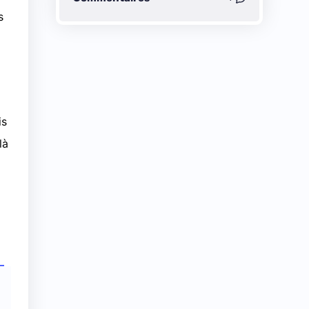
s
is
 là