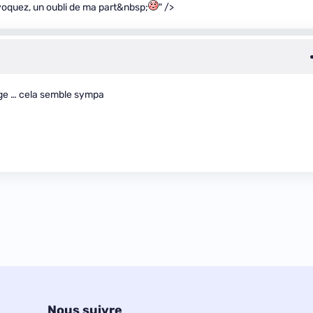
voquez, un oubli de ma part&nbsp;
" />
ange … cela semble sympa
Nous suivre