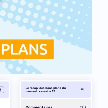
Le récap’ des bons plans du
moment, semaine 21
Commentaires
7