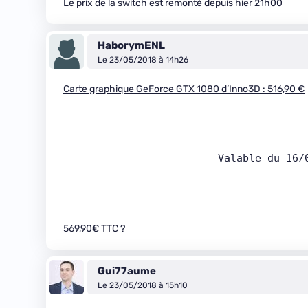
Le prix de la switch est remonté depuis hier 21h00
HaborymENL
Le 23/05/2018 à 14h26
Carte graphique GeForce GTX 1080 d’Inno3D : 516,90 €
                      
569,90€ TTC ?
Gui77aume
Le 23/05/2018 à 15h10