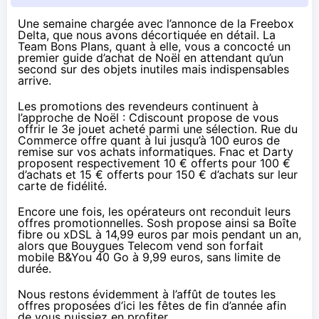
Une semaine chargée avec l’annonce de la Freebox
Delta, que nous avons
décortiquée en détail
. La
Team Bons Plans, quant à elle, vous a concocté un
premier
guide d’achat de Noël
en attendant qu’un
second sur des objets inutiles mais indispensables
arrive.
Les promotions des revendeurs continuent à
l’approche de Noël :
Cdiscount
propose de vous
offrir
le 3e jouet acheté parmi une sélection
.
Rue du
Commerce
offre quant à lui jusqu’à
100 euros de
remise sur vos achats informatiques
.
Fnac
et
Darty
proposent respectivement
10 € offerts pour 100 €
d’achats
et
15 € offerts pour 150 €
d’achats sur leur
carte de fidélité.
Encore une fois, les opérateurs ont reconduit leurs
offres promotionnelles.
Sosh
propose ainsi
sa Boîte
fibre ou xDSL à 14,99 euros
par mois pendant un an,
alors que
Bouygues Telecom
vend son
forfait
mobile B&You 40 Go à 9,99 euros, sans limite de
durée
.
Nous restons évidemment à l’affût de toutes les
offres proposées d’ici les fêtes de fin d’année afin
de vous puissiez en profiter.