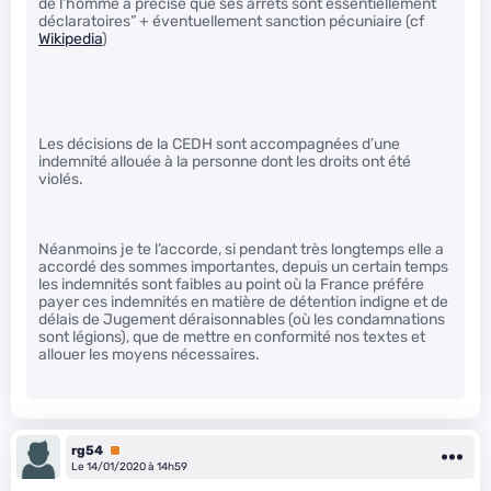
de l’homme a précisé que ses arrêts sont essentiellement
déclaratoires” + éventuellement sanction pécuniaire (cf
Wikipedia
)
Les décisions de la CEDH sont accompagnées d’une
indemnité allouée à la personne dont les droits ont été
violés.
Néanmoins je te l’accorde, si pendant très longtemps elle a
accordé des sommes importantes, depuis un certain temps
les indemnités sont faibles au point où la France préfére
payer ces indemnités en matière de détention indigne et de
délais de Jugement déraisonnables (où les condamnations
sont légions), que de mettre en conformité nos textes et
allouer les moyens nécessaires.
rg54
Premium
Le 14/01/2020 à 14h59