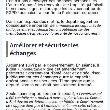
L'un n'a pas à envoyer ces données personnelles.
L'autre n'a pas à les recevoir. Une fragilité qui faisait
bien mauvais genre alors que les travaux autour du
RGPD touchaient à leur fin au Parlement européen.
Dans son exposé des motifs, le député jugeait en
conséquence impératif de «
maintenir les capacités de
dialogue entre les administrations publiques sur des
thématiques décisives pour la sécurité de nos concitoyens
».
Améliorer et sécuriser les
échanges
Argument suivi par le gouvernement.
En séance
, il
jugea «
incontestable
» que cet amendement
permettrait dorénavant d’améliorer et de sécuriser
juridiquement ces échanges outre la capacité
opérationnelle des services. Témoignage que le
député Urvoas ne s’était pas vraiment trompé.
Seule nuance apportée par l’exécutif, «
l’expertise qui
a été conduite nous amène à penser qu’un décret en Conseil
d’État devrait en déterminer les modalités. Le Gouvernement
ne s’oppose donc pas à l’amendement, mais cette précision
pourra éventuellement être introduite lors de l’examen du