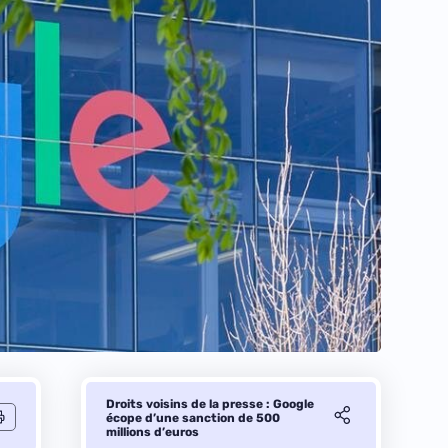
Droits voisins de la presse : Google
écope d’une sanction de 500
millions d’euros