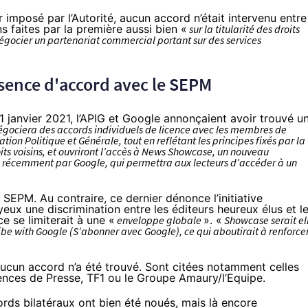
 imposé par l’Autorité, aucun accord n’était intervenu entre
ns faites par la première aussi bien «
sur la titularité des droits
égocier un partenariat commercial portant sur des services
absence d'accord avec le SEPM
1 janvier 2021, l’APIG et Google annonçaient avoir trouvé u
négociera des accords individuels de licence avec les membres de
tion Politique et Générale, tout en reflétant les principes fixés par la
roits voisins, et ouvriront l’accès à News Showcase, un nouveau
 récemment par Google, qui permettra aux lecteurs d’accéder à un
SEPM. Au contraire, ce dernier dénonce l’initiative
eux une discrimination entre les éditeurs heureux élus et l
e se limiterait à une «
enveloppe globale
». «
Showcase serait el
be with Google (S’abonner avec Google), ce qui aboutirait à renforce
 aucun accord n’a été trouvé. Sont citées notamment celles
ences de Presse
, TF1 ou le Groupe Amaury/l’Equipe.
rds bilatéraux ont bien été noués, mais là encore