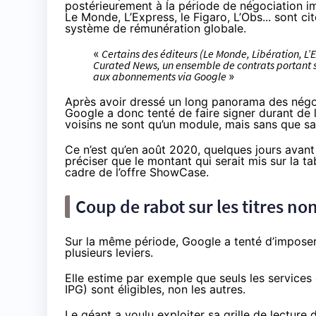
postérieurement à la période de négociation im
Le Monde, L’Express, le Figaro, L’Obs... sont c
système de rémunération globale.
«
Certains des éditeurs (Le Monde, Libération, L’
Curated News, un ensemble de contrats portant su
aux abonnements via Google
»
Après avoir dressé un long panorama des négoc
Google a donc tenté de faire signer durant de l
voisins ne sont qu’un module, mais sans que sa 
Ce n’est qu’en août 2020, quelques jours avant 
préciser que le montant qui serait mis sur la tab
cadre de l’offre ShowCase.
Coup de rabot sur les titres no
Sur la même période, Google a tenté d’imposer s
plusieurs leviers.
Elle estime par exemple que seuls les services 
IPG) sont éligibles, non les autres.
Le géant a voulu exploiter sa grille de lecture d