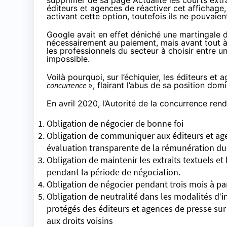
supprimer de sa page Actualité les courts extra
éditeurs et agences de réactiver cet affichage
activant cette option, toutefois ils ne pouvaie
Google avait en effet déniché une martingale d
nécessairement au paiement, mais
avant tout à
les professionnels du secteur à choisir entre u
impossible.
Voilà pourquoi, sur l’échiquier, les éditeurs et
concurrence
», flairant l’abus de sa position dom
En avril 2020, l’Autorité de la concurrence ren
Obligation de négocier de bonne foi
Obligation de communiquer aux éditeurs et age
évaluation transparente de la rémunération d
Obligation de maintenir les extraits textuels et
pendant la période de négociation.
Obligation de négocier pendant trois mois à pa
Obligation de neutralité dans les modalités d’
protégés des éditeurs et agences de presse sur 
aux droits voisins