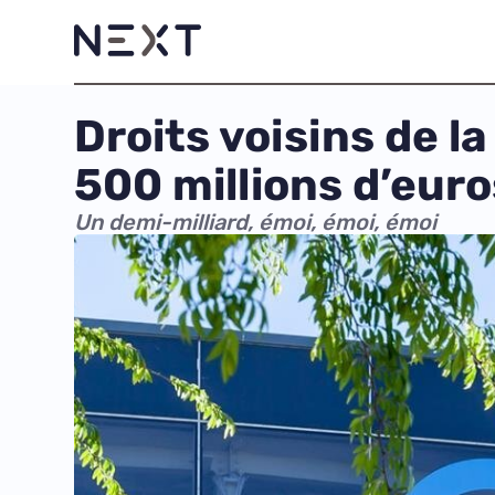
Droits voisins de l
500 millions d’euro
Un demi-milliard, émoi, émoi, émoi