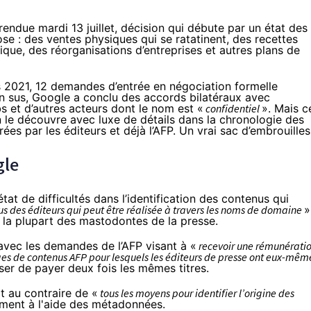
 rendue mardi 13 juillet, décision qui débute par un état des
ose : des ventes physiques qui se ratatinent, des recettes
ique, des réorganisations d’entreprises et autres plans de
s 2021, 12 demandes d’entrée en négociation formelle
n sus, Google a conclu des accords bilatéraux avec
bs et d’autres acteurs dont le nom est «
confidentiel
». Mais c
le découvre avec luxe de détails dans la chronologie des
trées par les éditeurs et déjà l’AFP. Un vrai sac d’embrouille
gle
tat de difficultés dans l’identification des contenus qui
s des éditeurs qui peut être réalisée à travers les noms de domaine
»
 la plupart des mastodontes de la presse.
avec les demandes de l’AFP visant à «
recevoir une rémunérati
ages de contenus AFP pour lesquels les éditeurs de presse ont eux-mêm
er de payer deux fois les mêmes titres.
t au contraire de «
tous les moyens pour identifier l’origine des
ment à l'aide des métadonnées.