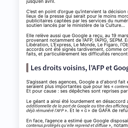
jusqu’en avril
.
C’est en point d’orgue qu’intervient la décision
lieux de la presse qui serait pour le moins mor
publicitaires captées par les services du numér
soutien lancés par le ministère de la Culture…
Elle relève aussi que Google a reçu, au 19 mar
provenant notamment de l’AFP, l’APIG, SEPM. E
Libération, L’Express, Le Monde, Le Figaro, l’O
accords ont été signés tardivement, comme on 
faits, et particulièrement les difficultés rencon
Les droits voisins, l’AFP et Goo
S’agissant des agences, Google a d'abord fait é
seraient plus importantes que pour les «
contenu
Et pour cause : ses dépêches sont reprises par
Le géant a ainsi été lourdement en désaccord 
additionnelle de la part de Google au titre des affich
déjà rémunéré l’AFP
». Et le «
G
» de GAFA de refus
En face, l’agence a estimé que Google disposai
contenus protégés qu’elle reprend et diffuse
», notam