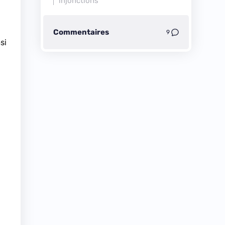
injonctions
Commentaires
9
si