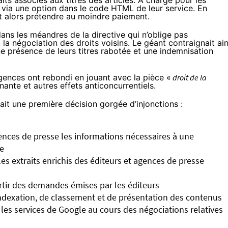
its associés aux titres des articles. À charge pour les
, via une option dans le code HTML de leur service. En
nt alors prétendre au moindre paiement.
ans les méandres de la directive qui n’oblige pas
 la négociation des droits voisins
. Le géant contraignait ain
ne présence de leurs titres rabotée et une indemnisation
 agences ont rebondi en jouant avec la pièce «
droit de la
inante et autres effets anticoncurrentiels.
dait une
première décision
gorgée d’injonctions :
nces de presse les informations nécessaires à une
ue
 les extraits enrichis des éditeurs et agences de presse
rtir des demandes émises par les éditeurs
indexation, de classement et de présentation des contenus
les services de Google au cours des négociations relatives