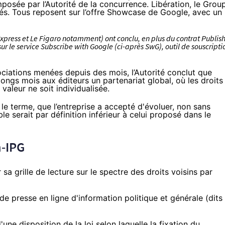
posée par l’Autorité de la concurrence. Libération, le Grou
ités. Tous reposent sur l’offre Showcase de Google, avec un
Express et Le Figaro notamment) ont conclu, en plus du contrat Publis
r le service Subscribe with Google (ci-après SwG), outil de souscripti
iations menées depuis des mois, l’Autorité conclut que
ongs mois aux éditeurs un partenariat global, où les droits
valeur ne soit individualisée.
le terme, que l’entreprise a accepté d'évoluer, non sans
le serait par définition inférieur à celui proposé dans le
n-IPG
a grille de lecture sur le spectre des droits voisins par
de presse en ligne d'information politique et générale (dits
'
une disposition de la loi
selon laquelle la fixation du