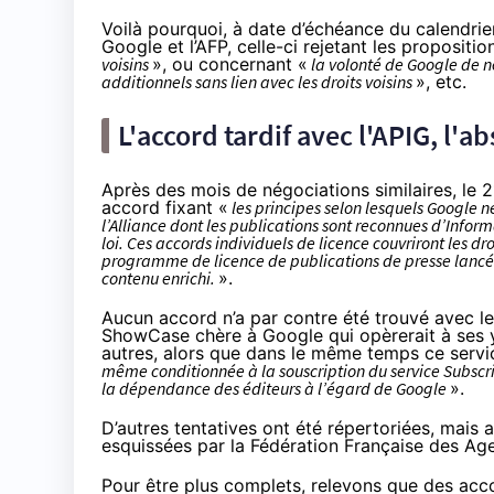
Voilà pourquoi, à date d’échéance du calendrier
Google et l’AFP, celle-ci rejetant les propositio
voisins
», ou concernant «
la volonté de Google de n
additionnels sans lien avec les droits voisins
», etc.
L'accord tardif avec l'APIG, l'
Après des mois de négociations similaires, le 2
accord fixant «
les principes selon lesquels Google 
l’Alliance dont les publications sont reconnues d’Informa
loi. Ces accords individuels de licence couvriront les d
programme de licence de publications de presse lancé
contenu enrichi.
».
Aucun accord n’a par contre été trouvé avec le 
ShowCase
chère à Google qui opèrerait à ses y
autres, alors que dans le même temps ce servic
même conditionnée à la souscription du service Subscri
la dépendance des éditeurs à l’égard de Google
».
D’autres tentatives ont été répertoriées, mais
esquissées par la
Fédération Française des Ag
Pour être plus complets, relevons que des acco