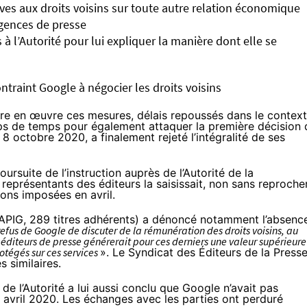
ives aux droits voisins sur toute autre relation économique
agences de presse
à l’Autorité pour lui expliquer la manière dont elle se
ontraint Google à négocier les droits voisins
tre en œuvre ces mesures, délais repoussés dans le contex
laps de temps pour également attaquer la première décision 
e 8 octobre 2020
, a finalement rejeté l’intégralité de ses
rsuite de l’instruction auprès de l’Autorité de la
 représentants des éditeurs la saisissait, non sans reproche
ions imposées en avril.
(APIG,
289 titres adhérents
) a dénoncé notamment l’absenc
efus de Google de discuter de la rémunération des droits voisins, au
es éditeurs de presse générerait pour ces derniers une valeur supérieure
otégés sur ces services
». Le Syndicat des Éditeurs de la Press
 similaires.
 de l’Autorité a lui aussi conclu que Google n’avait pas
 avril 2020. Les échanges avec les parties
ont perduré