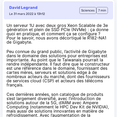
David Legrand
Sciences
7 min
Le 31 mars 2022 à 13h12
Un serveur 1U avec deux gros
Xeon Scalable de 3e
génération
et plein de SSD PCIe (NVMe) : ça donne
quoi en pratique, et comment ça se configure ?
Pour le savoir, nous avons décortiqué le
R182-NA1
de Gigabyte.
Peu connue du grand public, l’activité de Gigabyte
dans le domaine des solutions pour entreprises est
importante. Au point que le Taiwanais
pourrait la
rendre indépendante
. Il faut dire que le constructeur
est une référence dans le domaine, fournissant
des
cartes mères
, serveurs et solutions edge à de
nombreux acteurs du marché, dont des fournisseurs
de services cloud (CSP) et acteurs des télécoms
français.
Ces dernières années,
son catalogue de produits
s’est largement diversifié, avec l’introduction de
solutions autour de la 5G, d’ARM
avec Ampere
Computing
(notamment le
HPC Dev Kit de NVIDIA
),
mais aussi de solutions innovantes en matière de
refroidissement. Avec l’augmentation de la