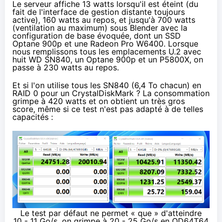
Le serveur affiche 13 watts lorsqu'il est éteint (du
fait de l'interface de gestion distante toujours
active), 160 watts au repos, et jusqu'à 700 watts
(ventilation au maximum) sous Blender avec la
configuration de base évoquée, dont un SSD
Optane 900p et
une Radeon Pro W6400
. Lorsque
nous remplissons tous les emplacements U.2 avec
huit WD
SN840
, un Optane 900p et
un P5800X
, on
passe à 230 watts au repos.
Et si l'on utilise tous les SN840 (6,4 To chacun) en
RAID 0 pour un CrystalDiskMark ? La consommation
grimpe à 420 watts et on obtient un très gros
score, même si ce test n'est pas adapté à de telles
capacités :
Le test par défaut ne permet « que » d'atteindre
10 - 11 Go/s, on grimpe à 20 - 25 Go/s en QD64T64