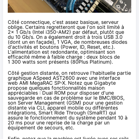
Côté connectique, c'est assez basique, serveur
oblige. Certains regretteront que l'on soit limité à
2x 1 Gb/s (Intel i350-AM2) par défaut, plutôt que
du 10 Gb/s. On a également droit à trois USB 3.0
(dont un en façade), 1 VGA, de nombreuses diodes
d'activités et boutons (Power, ID, Reset, etc.).
L'alimentation est redondante, optimisant son
efficacité même à faible charge : deux blocs de
1 300 watts sont présents (80Plus Platinum).
Côté gestion distante, on retrouve l'habituelle partie
graphique ASpeed AST2600 avec une interface
web
AMI MegaRAC SP-X
. Notez que Gigabyte
propose quelques fonctionnalités maison
appréciables : Dual ROM pour disposer d'une
sauvegarde en cas de problème sur le BMC/BIOS,
son Server Management (GSM) pour une gestion
distante via CLI, appareil mobile ou différentes
intégrations, Smart Ride Through (SmaRT) qui
assure le fonctionnement du système pendant 10 à
20 ms pour une reprise de la charge par un
équipement de secours, etc.
Enfin, notez que la machine est livrée avec ses rails