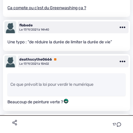
Ça compte ou c’est du Greenwashing ça ?
flobede
Le 17/11/2021 à 14h40
Une typo : “de réduire la durée de limiter la durée de vie”
deathscythe0666
Premium
Le 17/11/2021 à 15h02
Ce que prévoit la loi pour verdir le numérique
Beaucoup de peinture verte ?
fofo9012
Premium
Le 18/11/2021 à 06h52
17