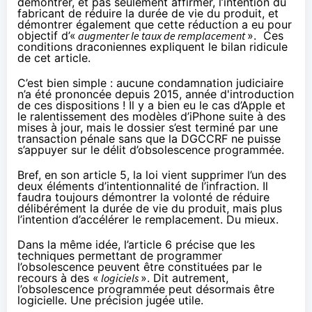
démontrer, et pas seulement affirmer, l’intention du
fabricant de réduire la durée de vie du produit, et
démontrer également que cette réduction a eu pour
objectif d’«
augmenter le taux de remplacement
». Ces
conditions draconiennes expliquent
le bilan ridicule
de cet article
.
C’est bien simple : aucune condamnation judiciaire
n’a été prononcée depuis 2015, année d'introduction
de ces dispositions ! Il y a bien eu
le cas d’Apple
et
le ralentissement des modèles d’iPhone suite à des
mises à jour, mais le dossier s’est terminé par une
transaction pénale sans que la DGCCRF ne puisse
s’appuyer sur le délit d’obsolescence programmée.
Bref, en son article 5, la loi vient supprimer l’un des
deux éléments d’intentionnalité de l’infraction. Il
faudra toujours démontrer la volonté de réduire
délibérément la durée de vie du produit, mais plus
l’intention d’accélérer le remplacement. Du mieux.
Dans la même idée, l’article 6 précise que les
techniques permettant de programmer
l’obsolescence peuvent être constituées par le
recours à des «
logiciels
». Dit autrement,
l’obsolescence programmée peut désormais être
logicielle. Une précision jugée utile.