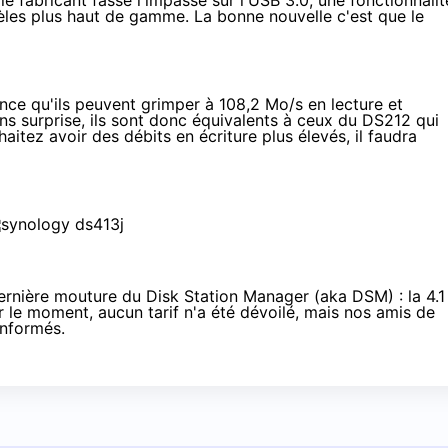
 fabricant fasse l'impasse sur l'USB 3.0, une fonctionnalit
les plus haut de gamme. La bonne nouvelle c'est que le
nce qu'ils peuvent grimper à 108,2 Mo/s en lecture et
ns surprise, ils sont donc équivalents à ceux du DS212 qui
aitez avoir des débits en écriture plus élevés, il faudra
 dernière mouture du Disk Station Manager (aka DSM) :
la 4.1
r le moment, aucun tarif n'a été dévoilé, mais nos amis de
informés.