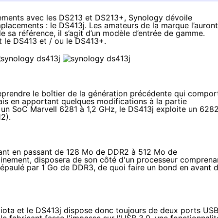
ements avec les
DS213 et DS213+
, Synology dévoile
lacements : le DS413j. Les amateurs de la marque l’auront
de sa référence, il s’agit d’un modèle d’entrée de gamme.
 le DS413 et / ou le DS413+.
reprendre le boîtier de la génération précédente qui compor
s en apportant quelques modifications à la partie
e un
SoC Marvell 6281
à 1,2 GHz, le DS413j exploite un
628
2).
vant en passant de 128 Mo de DDR2 à 512 Mo de
ainement, disposera de son côté d'un processeur comprena
épaulé par 1 Go de DDR3, de quoi faire un bond en avant 
iota et le DS413j dispose donc toujours de deux ports US