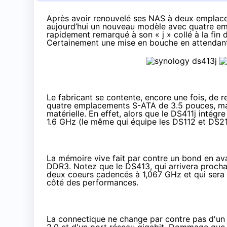
Après avoir renouvelé ses NAS à deux emplac
aujourd’hui un nouveau modèle avec quatre emp
rapidement remarqué à son « j » collé à la fin 
Certainement une mise en bouche en attendant
Le fabricant se contente, encore une fois, de 
quatre emplacements S-ATA de 3.5 pouces, mai
matérielle. En effet, alors que le DS411j intégr
1.6 GHz (le même qui équipe les DS112 et DS21
La mémoire vive fait par contre un bond en a
DDR3. Notez que le DS413, qui arrivera proch
deux coeurs cadencés à 1,067 GHz et qui sera 
côté des performances.
La connectique ne change par contre pas d'un 