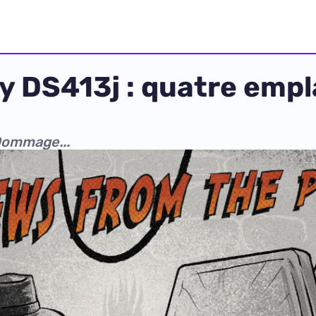
y DS413j : quatre emp
Dommage...