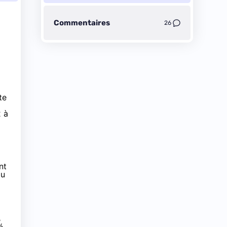
Commentaires
26
te
2
à
nt
du
B