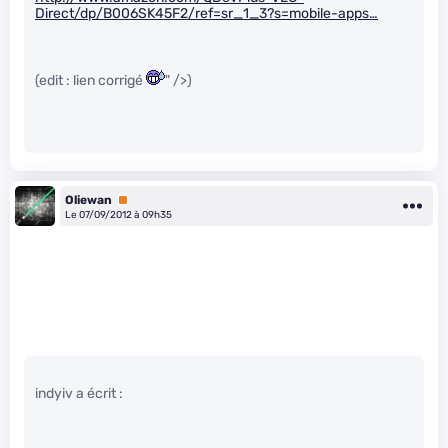
Direct/dp/B006SK45F2/ref=sr_1_3?s=mobile-apps…
(edit : lien corrigé
" />)
Oliewan
Premium
Le 07/09/2012 à 09h35
indyiv a écrit :