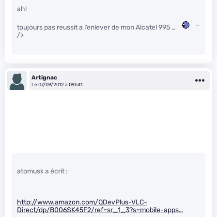
ah!
toujours pas reussit a l’enlever de mon Alcatel 995 …
"
/>
Artignac
Le 07/09/2012 à 09h41
atomusk a écrit :
http://www.amazon.com/QDevPlus-VLC-
Direct/dp/B006SK45F2/ref=sr_1_3?s=mobile-apps…