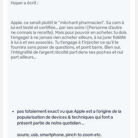
Hoper a écrit :
Apple, ce serait plutôt le “méchant pharmacien”. Sa cam à
lui est testé et certifiée… par ses soins ! (Personne d’autre
ne connais la recette). Mais pour pouvoir en acheter, tu dois
t’engager à ne jamais rien acheter ailleurs, à lui jurer fidélité
à lui à et ses associés. Tu t’engage à t’injecter ce qu’il te
fournira sans poser de questions, et point barre. Bien sur,
l’intégralité de l’argent récolté part dans ses poches et nul
part ailleurs…
pas totalement exact vu que Apple est a l’origine de la
popularisation de devices & techniques qui font a
présent partie de notre quotidien …
souris; usb, smartphone, pinch to zoom etc.