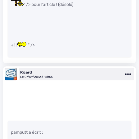
" /> pour l’article ! (désolé)
+1!
" />
Ricard
Le 07/09/2012 à 15h55
pamputt a écrit :