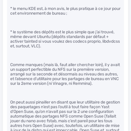
* le menu KDE est, à mon avis, le plus pratique à ce jour pour
cet environnement de bureau ;
* le système des dépôts est le plus simple que j’ai trouvé,
même devant Ubuntu (dépôts standards par défaut +
activer tainted si vous voulez des codecs proprio, libdvdcss
et, surtout, VLC).
Comme manques (mais là, faut aller chercher loin), il y avait
un support perfectible du NFS sur la première version,
arrangé sur la seconde et désormais au niveau des autres,
et l’absence d’utilitaire pour les partages de bureau en VNC
sur la 2eme version (ni Vinagre, ni Remmina).
On peut aussi pinailler en disant que leur utilitaire de gestion
des paquetages n’est pas l’outil à tout faire façon Yast
d’Open Suse, qu’on n’avait pas sur la 2 une configuration
automatique des partages NFS comme Open Suse (fallait
jouer du nano avec fstab, mais c’est pareil pour les tous
autres hors Open Suse) avec, toutefois, un utilitaire de mise
à jour de la distro qui est impeccable. Open Suse et, surtout,