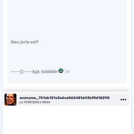
Alea jacta est?
———[]——–&gt; loiiiiiiiiiiiin
" />
anonyme_751eb151a3e6ce065481d43bf0d18298
Le 17/09/2012 à 10h54