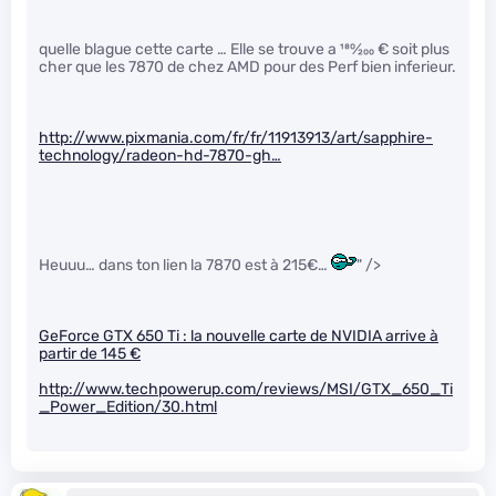
quelle blague cette carte … Elle se trouve a
180
⁄
200
€ soit plus
cher que les 7870 de chez AMD pour des Perf bien inferieur.
http://www.pixmania.com/fr/fr/11913913/art/sapphire-
technology/radeon-hd-7870-gh…
Heuuu… dans ton lien la 7870 est à 215€…
" />
GeForce GTX 650 Ti : la nouvelle carte de NVIDIA arrive à
partir de 145 €
http://www.techpowerup.com/reviews/MSI/GTX_650_Ti
_Power_Edition/30.html