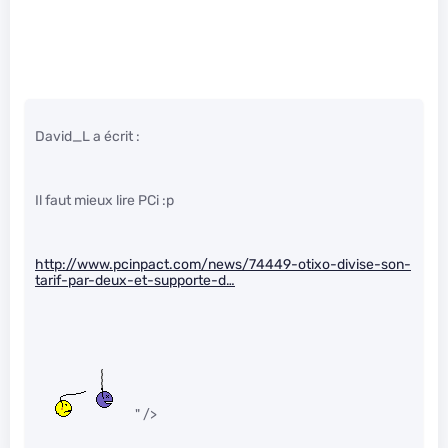
David_L a écrit :
Il faut mieux lire PCi :p
http://www.pcinpact.com/news/74449-otixo-divise-son-
tarif-par-deux-et-supporte-d…
" />