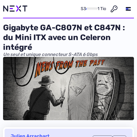
S3
1 Tio
Gigabyte GA-C807N et C847N :
du Mini ITX avec un Celeron
intégré
Un seul et unique connecteur S-ATA 6 Gbps
Julien Arrachart