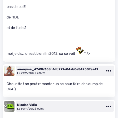
pas de pciE
de l’IDE
et de l’usb 2
moi je dis… on est bien fin 2012, ca se voit
" />
anonyme_4749b358b1db277e04ab0e542507ea47
Le 29/11/2012 à 23h09
Chouette ! on peut remonter un pc pour faire des dump de
C64:)
Nicolas Vidia
Le 30/11/2012 à 00h17