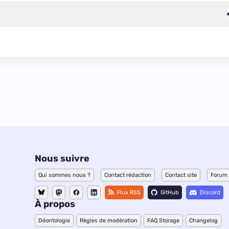
Nous suivre
Qui sommes nous ?
Contact rédaction
Contact site
Forum
Flux RSS
GitHub
Discord
À propos
Déontologie
Règles de modération
FAQ Storage
Changelog