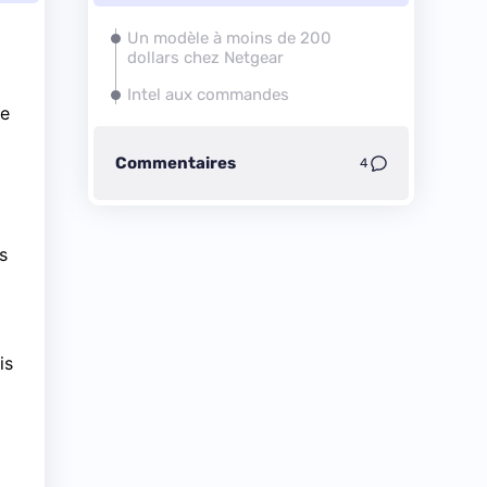
Un modèle à moins de 200
dollars chez Netgear
Intel aux commandes
re
Commentaires
4
s
is