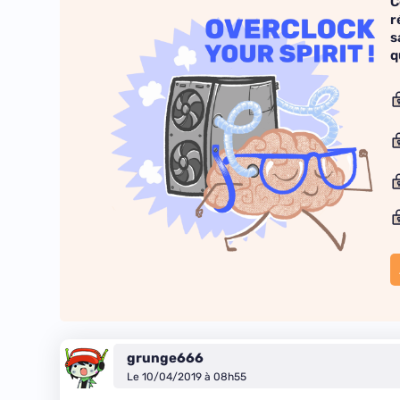
C
r
s
q
grunge666
Le 10/04/2019 à 08h55