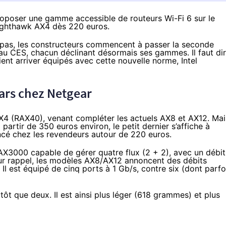
oposer une gamme accessible de routeurs Wi-Fi 6 sur le
Nighthawk AX4 dès 220 euros.
s pas, les constructeurs commencent à passer la seconde
au CES
, chacun déclinant désormais ses gammes. Il faut di
nt arriver équipés avec cette nouvelle norme, Intel
ars chez Netgear
X4 (RAX40)
, venant compléter les actuels AX8 et AX12. Mai
partir de 350 euros environ, le petit dernier s’affiche à
encé chez les revendeurs autour
de 220 euros
.
e AX3000 capable de gérer quatre flux (2 + 2), avec un débit
r rappel, les modèles AX8/AX12 annoncent des débits
 Il est équipé de cinq ports à 1 Gb/s, contre six (dont parfo
tôt que deux. Il est ainsi plus léger (618 grammes) et plus