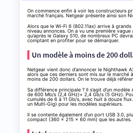
On commence enfin à voir les constructeurs pr
marché français. Netgear présente ainsi son 
Alors que le Wi-Fi 6 (802.11ax) arrive à grand
niveau annonces. On a vu une première vague
qu’après le Galaxy S10, de nombreux PC devraie
comptant en profiter
pour se démarquer
.
Un modèle à moins de 200 doll
Netgear vient donc d’annoncer le
Nighthawk A
alors que ces derniers sont mis sur le marché à 
moins de 200 dollars. On le trouve déjà référ
Sa différence principale ? Il s’agit d’un modèl
de 600 Mb/s (2,4 GHz)+ 2,4 Gb/s (5 GHz). Pou
cumulés de 6 à 11 Gb/s, avec huit à douze flux.
un Multi-Gig) pour
les modèles supérieurs
.
Il se contente également d’un port USB 3.0, plu
compact (360 x 215 x 60 mm) que les autres.