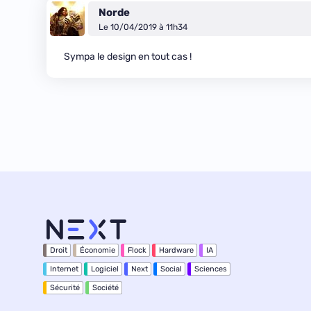
Norde
Le 10/04/2019 à 11h34
Sympa le design en tout cas !
Droit
Économie
Flock
Hardware
IA
Internet
Logiciel
Next
Social
Sciences
Sécurité
Société