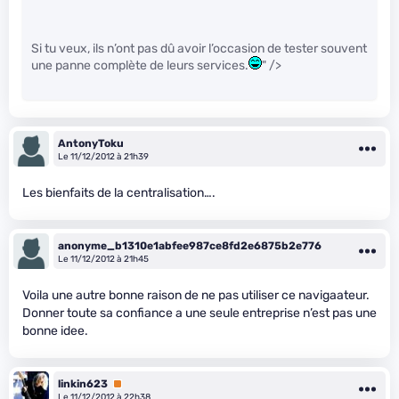
Si tu veux, ils n’ont pas dû avoir l’occasion de tester souvent
une panne complète de leurs services.
" />
AntonyToku
Le 11/12/2012 à 21h39
Les bienfaits de la centralisation….
anonyme_b1310e1abfee987ce8fd2e6875b2e776
Le 11/12/2012 à 21h45
Voila une autre bonne raison de ne pas utiliser ce navigaateur.
Donner toute sa confiance a une seule entreprise n’est pas une
bonne idee.
linkin623
Premium
Le 11/12/2012 à 22h38