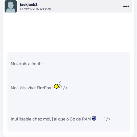
jackjack2
Le 11/12/2012 à 18h30
Muzikals a écrit :
Moi j’dis, vive FireFox !
" />
Inutilisable chez moi, j’ai que 6 Go de RAM
" />