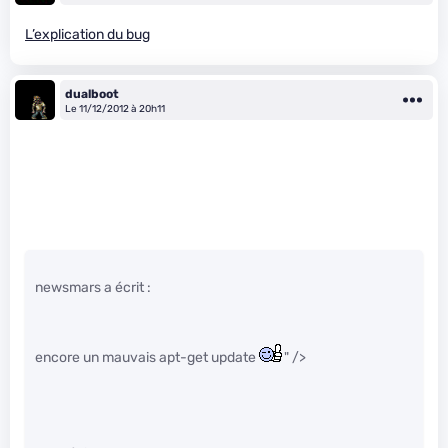
L’explication du bug
dualboot
Le 11/12/2012 à 20h11
newsmars a écrit :
encore un mauvais apt-get update
" />