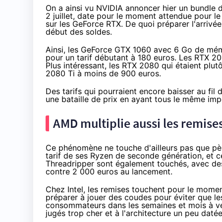
On a ainsi vu NVIDIA annoncer hier
un bundle
d
2 juillet, date pour le moment attendue pour le
sur les GeForce RTX. De quoi préparer l'arrivé
début des soldes.
Ainsi, les GeForce GTX 1060 avec 6 Go de mém
pour un tarif débutant
à 180 euros
. Les RTX 20
Plus intéressant, les RTX 2080 qui étaient plu
2080 Ti
à moins de 900 euros
.
Des tarifs qui pourraient encore baisser au fil 
une bataille de prix en ayant tous le même impér
AMD multiplie aussi les remises
Ce phénomène ne touche d'ailleurs pas que p
tarif
de ses Ryzen de seconde génération, et ce
Threadripper sont également touchés, avec d
contre 2 000 euros au lancement.
Chez Intel, les remises touchent pour le mome
préparer à jouer des coudes
pour éviter que
l
consommateurs dans les semaines et mois à ve
jugés trop cher et à l'architecture un peu datée