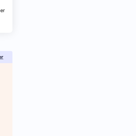
ler
er