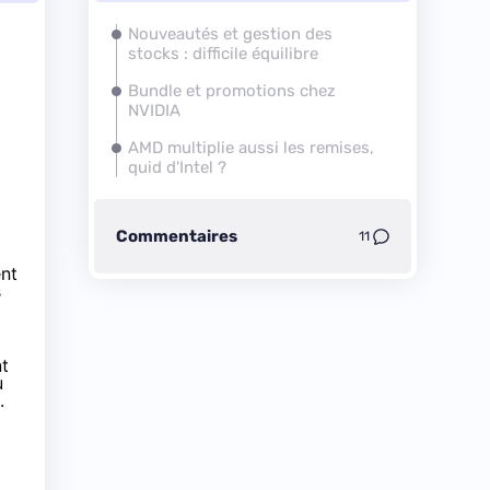
Nouveautés et gestion des
stocks : difficile équilibre
Bundle et promotions chez
NVIDIA
AMD multiplie aussi les remises,
quid d'Intel ?
Commentaires
11
ent
s
nt
u
.