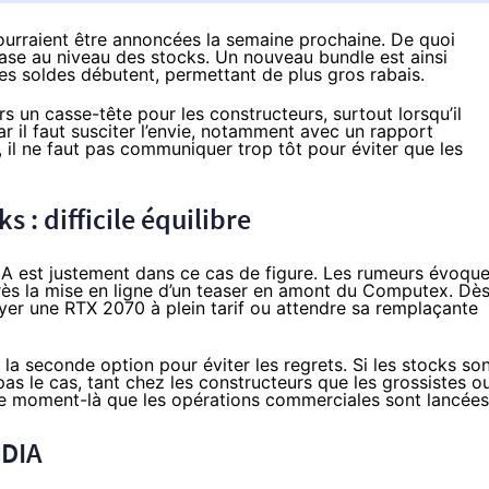
rraient être annoncées la semaine prochaine. De quoi
 rase au niveau des stocks. Un nouveau bundle est ainsi
es soldes débutent, permettant de plus gros rabais.
 un casse-tête pour les constructeurs, surtout lorsqu’il
ar il faut susciter l’envie, notamment avec un rapport
, il ne faut pas communiquer trop tôt pour éviter que les
 : difficile équilibre
IA est justement dans ce cas de figure. Les rumeurs évoqu
ès la mise en ligne d’un teaser en amont du Computex. Dè
ayer une RTX 2070 à plein tarif ou attendre sa remplaçante
 la seconde option pour éviter les regrets. Si les stocks so
 pas le cas, tant chez les constructeurs que les grossistes o
 ce moment-là que les opérations commerciales sont lancées
IDIA