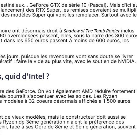
estiné aux... GeForce GTX de série 10 (Pascal). Mais d'ici a
 lancement des RTX Super, les remises devraient se multipli
e des modèles Super qui vont les remplacer. Surtout avec le
oire ont désormais droit à
Shadow of The Tomb Raider
inclus
60 overclockées passent, elles,
sous la barre des 300 euro
tôt dans les 650 euros passent
à moins de 600 euros
, les
des jours, puisque les revendeurs vont sans doute se livrer
atif : faire le vide au plus vite, avec le soutien de NVIDIA.
, quid d'Intel ?
ère des GeForce. On voit également AMD
réduire fortement 
la pourrait s'accentuer avec les soldes. Les Ryzen
es modèles à 32 coeurs désormais
affichés à 1 500 euros
nt
de vieux modèles
, mais le constructeur doit aussi
se
es Ryzen de 3ème génération
n'aient la préférence des
nir, face à ses Core de 8ème et 9ème génération, souvent
.