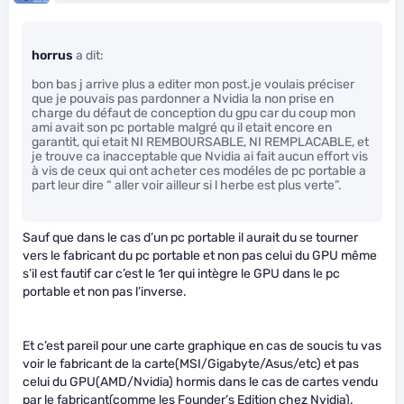
horrus
a dit:
bon bas j arrive plus a editer mon post.je voulais préciser
que je pouvais pas pardonner a Nvidia la non prise en
charge du défaut de conception du gpu car du coup mon
ami avait son pc portable malgré qu il etait encore en
garantit, qui etait NI REMBOURSABLE, NI REMPLACABLE, et
je trouve ca inacceptable que Nvidia ai fait aucun effort vis
à vis de ceux qui ont acheter ces modéles de pc portable a
part leur dire “ aller voir ailleur si l herbe est plus verte”.
Sauf que dans le cas d’un pc portable il aurait du se tourner
vers le fabricant du pc portable et non pas celui du GPU même
s’il est fautif car c’est le 1er qui intègre le GPU dans le pc
portable et non pas l’inverse.
Et c’est pareil pour une carte graphique en cas de soucis tu vas
voir le fabricant de la carte(MSI/Gigabyte/Asus/etc) et pas
celui du GPU(AMD/Nvidia) hormis dans le cas de cartes vendu
par le fabricant(comme les Founder’s Edition chez Nvidia).