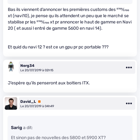
Bas ils viennent d’annoncer les premières customs des
5700
⁄
5700
xt (navi10), je pense qu ils attendent un peu que le marché se
stabilise pr les
5700
⁄
5700
xt pr annoncer le haut de gamme en Navi
20 ( et aussi l entré de gamme 5600 en navi 14).
Et quid du navi 12 ? est ce un gpu pr pc portable ???
Nerg34
Le 20/07/2019 à 02h15
J’espère qu’ils penseront aux boitiers ITX.
David_L
Premium
Le 20/07/2019 à 04h49
Sarig
a dit:
Et sinon pas de nouvelles des 5800 et 5900 XT?