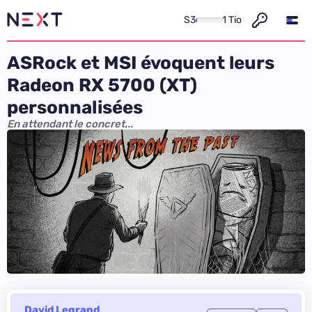
S3
1 Tio
ASRock et MSI évoquent leurs
Radeon RX 5700 (XT)
personnalisées
En attendant le concret...
David Legrand