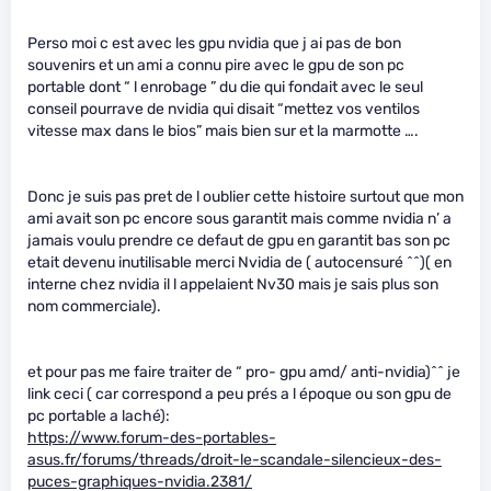
Perso moi c est avec les gpu nvidia que j ai pas de bon
souvenirs et un ami a connu pire avec le gpu de son pc
portable dont “ l enrobage ” du die qui fondait avec le seul
conseil pourrave de nvidia qui disait “mettez vos ventilos
vitesse max dans le bios” mais bien sur et la marmotte ….
Donc je suis pas pret de l oublier cette histoire surtout que mon
ami avait son pc encore sous garantit mais comme nvidia n’ a
jamais voulu prendre ce defaut de gpu en garantit bas son pc
etait devenu inutilisable merci Nvidia de ( autocensuré ^^)( en
interne chez nvidia il l appelaient Nv30 mais je sais plus son
nom commerciale).
et pour pas me faire traiter de “ pro- gpu amd/ anti-nvidia)^^ je
link ceci ( car correspond a peu prés a l époque ou son gpu de
pc portable a laché):
https://www.forum-des-portables-
asus.fr/forums/threads/droit-le-scandale-silencieux-des-
puces-graphiques-nvidia.2381/