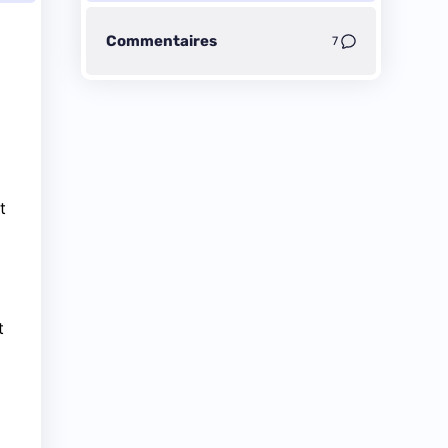
Commentaires
7
t
t