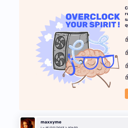
C
r
s
q
maxxyme