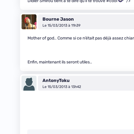
Didier Smirou tient a te dire qu’il te trouve #cool
" />
Bourne Jason
Le 15/03/2013 à 11h39
Mother of god.. Comme si ce n’était pas déjà assez chi
Enfin, maintenant ils seront utiles..
AntonyToku
Le 15/03/2013 à 13h42