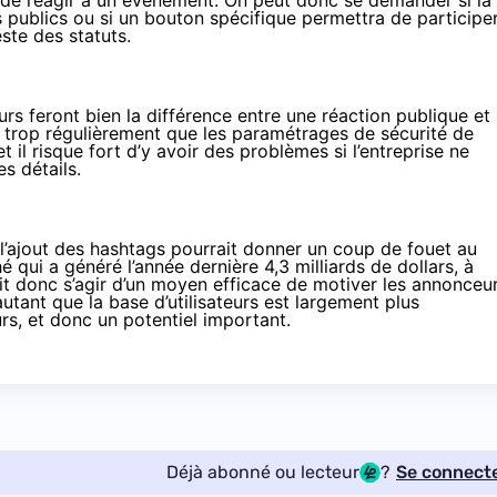
t de réagir à un évènement. On peut donc se demander si la
 publics ou si un bouton spécifique permettra de participe
ste des statuts.
rs feront bien la différence entre une réaction publique et 
ore trop régulièrement que les paramétrages de sécurité de
 il risque fort d’y avoir des problèmes si l’entreprise ne
s détails.
l’ajout des hashtags pourrait donner un coup de fouet au
qui a généré l’année dernière 4,3 milliards de dollars, à
ait donc s’agir d’un moyen efficace de motiver les annonceu
utant que la base d’utilisateurs est largement plus
urs, et donc un potentiel important.
Déjà abonné ou lecteur
?
Se connect