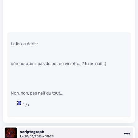
Lafisk a écrit :
démocratie = pas de pot de vin etc… ? tu es naif :)
Non, non, pas naïf du tout…
" />
scriptograph
Le 20/03/2013 à 07h23