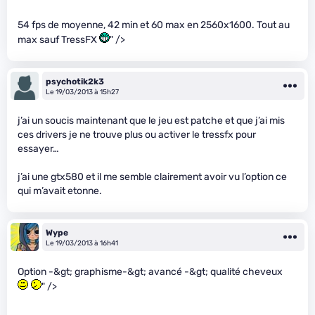
54 fps de moyenne, 42 min et 60 max en 2560x1600. Tout au
max sauf TressFX
" />
psychotik2k3
Le 19/03/2013 à 15h27
j’ai un soucis maintenant que le jeu est patche et que j’ai mis
ces drivers je ne trouve plus ou activer le tressfx pour
essayer…
j’ai une gtx580 et il me semble clairement avoir vu l’option ce
qui m’avait etonne.
Wype
Le 19/03/2013 à 16h41
Option -&gt; graphisme-&gt; avancé -&gt; qualité cheveux
" />