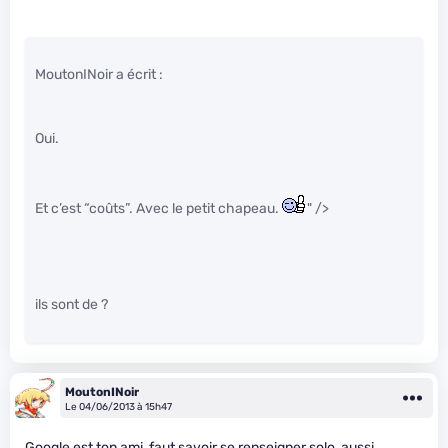
MoutonINoir a écrit :
Oui.
Et c’est “coûts”. Avec le petit chapeau.
" />
ils sont de ?
MoutonINoir
Le 04/06/2013 à 15h47
Google est ton ami, faut savoir se renseigner solo, aussi.