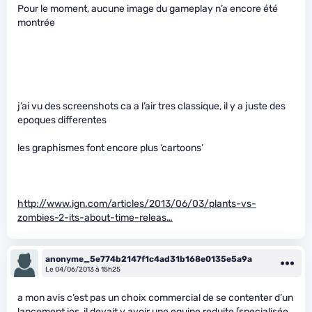
Pour le moment, aucune image du gameplay n’a encore été
montrée
j’ai vu des screenshots ca a l’air tres classique, il y a juste des
epoques differentes
les graphismes font encore plus ‘cartoons’
http://www.ign.com/articles/2013/06/03/plants-vs-
zombies-2-its-about-time-releas…
anonyme_5e774b2147f1c4ad31b168e0135e5a9a
Le 04/06/2013 à 15h25
a mon avis c’est pas un choix commercial de se contenter d’un
lancement ios, il devait y avoir une equipe reduite (specialisée