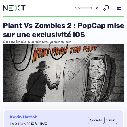
S3
1 Tio
Plant Vs Zombies 2 : PopCap mise
sur une exclusivité iOS
Le reste du monde fait grise mine
Kevin Hottot
Société
2 min
Le 04 juin 2013 à 14h23