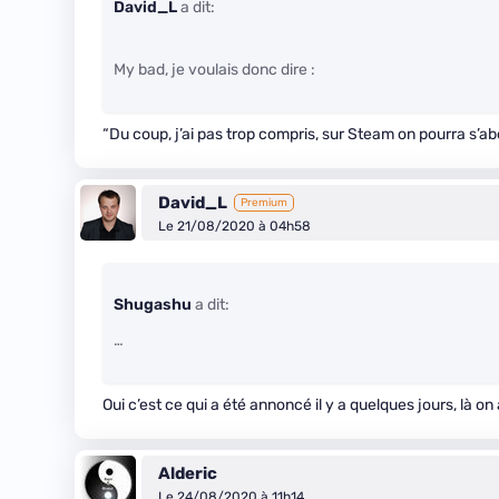
David_L
a dit:
My bad, je voulais donc dire :
“Du coup, j’ai pas trop compris, sur Steam on pourra s’a
David_L
Premium
Le 21/08/2020 à 04h58
Shugashu
a dit:
…
Oui c’est ce qui a été annoncé il y a quelques jours, là on
Alderic
Le 24/08/2020 à 11h14