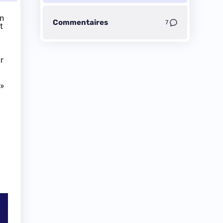
on
Commentaires
7
t
r
 »