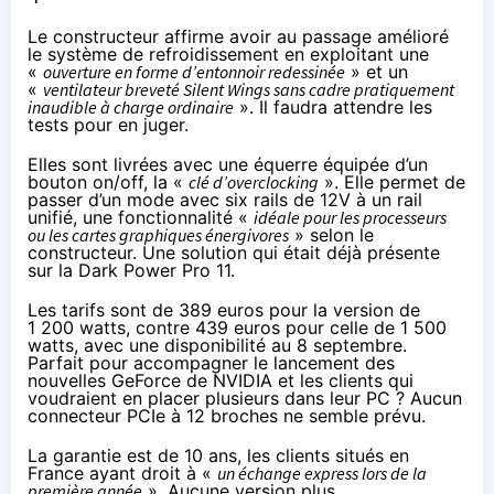
Le constructeur affirme avoir au passage amélioré
le système de refroidissement en exploitant une
«
ouverture en forme d’entonnoir redessinée
» et un
«
ventilateur breveté Silent Wings sans cadre pratiquement
inaudible à charge ordinaire
». Il faudra attendre les
tests pour en juger.
Elles sont livrées avec une équerre équipée d’un
bouton on/off, la «
clé d’overclocking
». Elle permet de
passer d’un mode avec six rails de 12V à un rail
unifié, une fonctionnalité «
idéale pour les processeurs
ou les cartes graphiques énergivores
» selon le
constructeur. Une solution qui était déjà présente
sur la Dark Power Pro 11.
Les tarifs sont de 389 euros pour la version de
1 200 watts, contre 439 euros pour celle de 1 500
watts, avec une disponibilité au 8 septembre.
Parfait pour accompagner
le lancement
des
nouvelles GeForce de NVIDIA et les clients qui
voudraient en placer plusieurs dans leur PC ? Aucun
connecteur PCIe à 12 broches
ne semble prévu.
La garantie est de 10 ans, les clients situés en
France ayant droit à «
un échange express lors de la
première année
». Aucune version plus