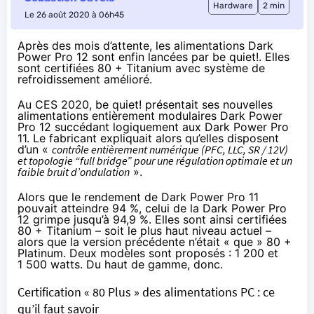
Hardware
2 min
Le 26 août 2020 à 06h45
Après des mois d’attente, les alimentations Dark
Power Pro 12 sont enfin lancées par be quiet!. Elles
sont certifiées 80 + Titanium avec système de
refroidissement amélioré.
Au CES 2020
, be quiet! présentait ses nouvelles
alimentations entièrement modulaires
Dark Power
Pro 12
succédant logiquement aux Dark Power Pro
11. Le fabricant expliquait alors qu’elles disposent
d’un «
contrôle entièrement numérique (PFC, LLC, SR / 12V)
et topologie “full bridge” pour une régulation optimale et un
faible bruit d’ondulation
».
Alors que le rendement de Dark Power Pro 11
pouvait atteindre 94 %, celui de la Dark Power Pro
12 grimpe jusqu’à 94,9 %. Elles sont ainsi certifiées
80 + Titanium – soit le plus haut niveau actuel –
alors que la version précédente n’était « que » 80 +
Platinum. Deux modèles sont proposés : 1 200 et
1 500 watts. Du haut de gamme, donc.
Certification « 80 Plus » des alimentations PC : ce
qu’il faut savoir