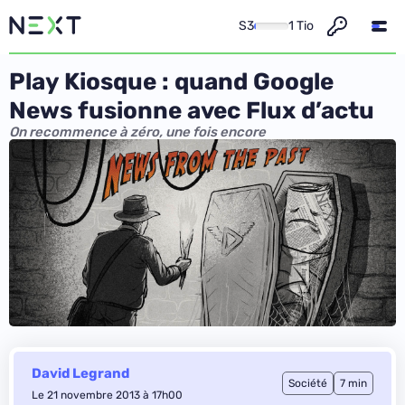
S3
1 Tio
Play Kiosque : quand Google
News fusionne avec Flux d’actu
On recommence à zéro, une fois encore
David Legrand
Société
7 min
Le 21 novembre 2013 à 17h00