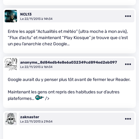
NCL13
Le 22/11/2013 à 14h34
Entre les appli “Actualités et météo” (ultra moche à mon avis),
“Flux d’actu” et maintenant “Play Kiosque” je trouve que c’est
un peu l’anarchie chez Google…
anonyme_8d84edb4e8e6a032349cd894ed2eb097
Le 22/11/2013 à 16h34
Google aurait du y penser plus tôt avant de fermer leur Reader.
Maintenant les gens ont repris des habitudes sur d’autres
plateformes…
" />
zaknaster
Le 22/11/2013 à 21h54