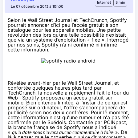
Internet
3 min
Le 07 décembre 2013 à 10h00
Selon le
Wall Street Journal
et
TechCrunch
, Spotify
pourrait annoncer d’ici peu l’accès gratuit à son
catalogue pour les appareils mobiles. Une petite
révolution dès lors qu’une telle possibilité n’existait
que via un système d’exploitation « fixe ». Interrogé
par nos soins, Spotify n’a ni confirmé ni infirmé
cette information.
Révélée avant-hier par le Wall Street Journal, et
confortée quelques heures plus tard par
TechCrunch, la nouvelle a rapidement fait le tour du
Web : Spotify proposera un accès gratuit sur
mobile. Bien entendu limitée, à l'instar de ce qui est
proposé sur ordinateur, l'offre s'accompagnera de
publicité selon nos deux confrères. Pour le moment,
cette information n'est qu'une rumeur et n'a pas été
confirmée par le Suédois. Contactée par PCINpact,
la branche française de Spotify nous a indiqué
«
qu'à date nous n'avons aucun commentaire à faire
». De
là à penser que le proverbe «
qui ne dit mot consent
»