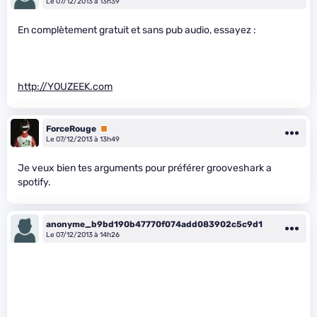
Le 07/12/2013 à 13h39
En complètement gratuit et sans pub audio, essayez :
http://YOUZEEK.com
ForceRouge
Premium
Le 07/12/2013 à 13h49
Je veux bien tes arguments pour préférer grooveshark a
spotify.
anonyme_b9bd190b47770f074add083902c5c9d1
Le 07/12/2013 à 14h26