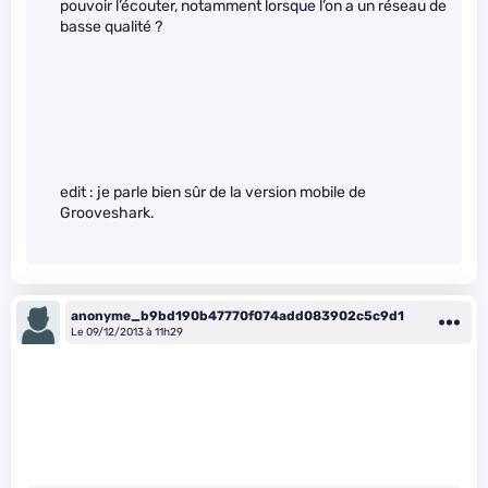
pouvoir l’écouter, notamment lorsque l’on a un réseau de
basse qualité ?
edit : je parle bien sûr de la version mobile de
Grooveshark.
anonyme_b9bd190b47770f074add083902c5c9d1
Le 09/12/2013 à 11h29