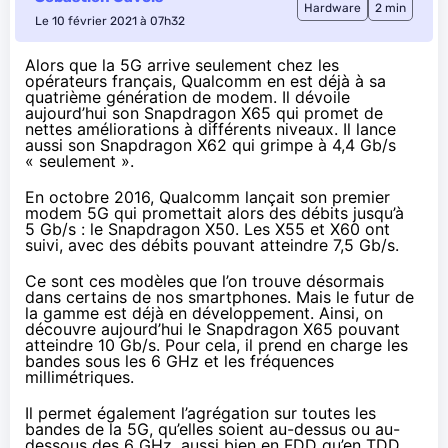
Hardware
2 min
Le 10 février 2021 à 07h32
Alors que la 5G arrive seulement chez les
opérateurs français, Qualcomm en est déjà à sa
quatrième génération de modem. Il dévoile
aujourd’hui son Snapdragon X65 qui promet de
nettes améliorations à différents niveaux. Il lance
aussi son Snapdragon X62 qui grimpe à 4,4 Gb/s
« seulement ».
En
octobre 2016
, Qualcomm lançait son premier
modem 5G qui promettait alors des débits jusqu’à
5 Gb/s : le Snapdragon X50. Les X55 et X60 ont
suivi, avec des débits pouvant atteindre 7,5 Gb/s.
Ce sont ces modèles que l’on trouve désormais
dans certains de nos smartphones. Mais le futur de
la gamme est déjà en développement. Ainsi, on
découvre
aujourd’hui le Snapdragon X65 pouvant
atteindre 10 Gb/s. Pour cela, il prend en charge les
bandes sous les 6 GHz et les fréquences
millimétriques.
Il permet également l’agrégation sur toutes les
bandes de la 5G, qu’elles soient au-dessus ou au-
dessous des 6 GHz, aussi bien en
FDD
qu’en
TDD
.