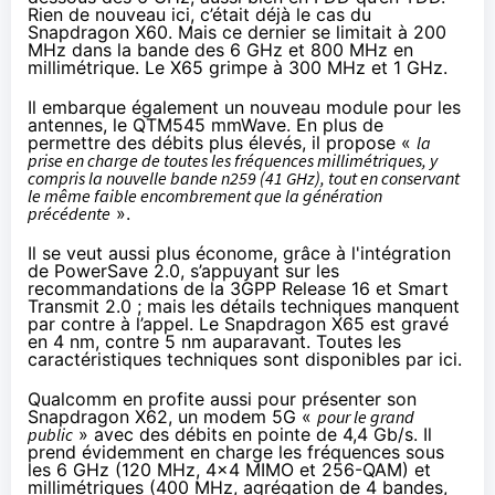
Rien de nouveau ici, c’était déjà le cas du
Snapdragon X60. Mais ce dernier se limitait à 200
MHz dans la bande des 6 GHz et 800 MHz en
millimétrique. Le X65 grimpe à 300 MHz et 1 GHz.
Il embarque également un nouveau module pour les
antennes, le QTM545 mmWave. En plus de
permettre des débits plus élevés, il propose «
la
prise en charge de toutes les fréquences millimétriques, y
compris la nouvelle bande n259 (41 GHz), tout en conservant
le même faible encombrement que la génération
précédente
».
Il se veut aussi plus économe, grâce à l'intégration
de PowerSave 2.0, s’appuyant sur les
recommandations de la 3GPP Release 16 et Smart
Transmit 2.0 ; mais les détails techniques manquent
par contre à l’appel. Le Snapdragon X65 est gravé
en 4 nm, contre 5 nm auparavant. Toutes les
caractéristiques techniques sont disponibles
par ici
.
Qualcomm en profite aussi pour présenter son
Snapdragon X62
, un modem 5G «
pour le grand
public
» avec des débits en pointe de 4,4 Gb/s. Il
prend évidemment en charge les fréquences sous
les 6 GHz (120 MHz, 4x4 MIMO et 256-QAM) et
millimétriques (400 MHz, agrégation de 4 bandes,