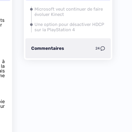
Microsoft veut continuer de faire
évoluer Kinect
ts
r
Une option pour désactiver HDCP
sur la
PlayStation 4
Commentaires
24
a à
la
is
mme
ie
our