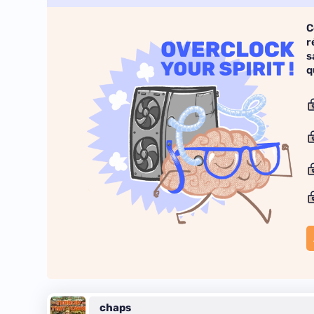
C
r
s
q
chaps