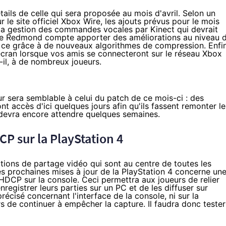
tails de celle qui sera proposée au mois d'avril. Selon un
 le site officiel
Xbox Wire
, les ajouts prévus pour le mois
la gestion des commandes vocales par Kinect qui devrait
me de Redmond compte apporter des améliorations au niveau 
eu, ce grâce à de nouveaux algorithmes de compression. Enfin
 l'écran lorsque vos amis se connecteront sur le réseau Xbox
-il, à de nombreux joueurs.
r sera semblable à celui du patch de ce mois-ci : des
accès d'ici quelques jours afin qu'ils fassent remonter le
 devra encore attendre quelques semaines.
CP sur la
PlayStation 4
tions de partage vidéo qui sont au centre de toutes les
les prochaines mises à jour de la
PlayStation 4
concerne un
 HDCP sur la console
. Ceci permettra aux joueurs de relier
registrer leurs parties sur un PC et de les diffuser sur
récisé concernant l'interface de la console, ni sur la
rs de continuer à empêcher la capture. Il faudra donc tester