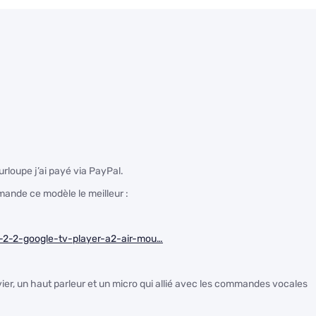
urloupe j’ai payé via PayPal.
ande ce modèle le meilleur :
-2-2-google-tv-player-a2-air-mou…
er, un haut parleur et un micro qui allié avec les commandes vocales