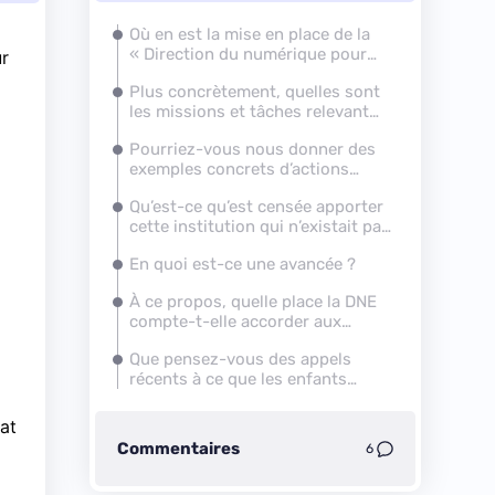
Où en est la mise en place de la
« Direction du numérique pour
ur
l’éducation » ?
Plus concrètement, quelles sont
les missions et tâches relevant
désormais de la DNE ?
Pourriez-vous nous donner des
exemples concrets d’actions
menées depuis la création de la
Qu’est-ce qu’est censée apporter
DNE ?
cette institution qui n’existait pas
auparavant ?
En quoi est-ce une avancée ?
À ce propos, quelle place la DNE
compte-t-elle accorder aux
logiciels libres ?
Que pensez-vous des appels
récents à ce que les enfants
soient sensibilisés au code dès
l’école primaire, puis au collège
at
via des cours d'informatique
Commentaires
6
obligatoires ?