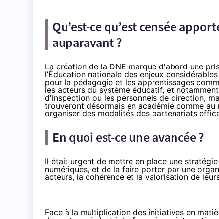
Qu’est-ce qu’est censée apporter
auparavant ?
La création de la DNE marque d'abord une pris
l’Éducation nationale des enjeux considérable
pour la pédagogie et les apprentissages comme
les acteurs du système éducatif, et notammen
d'inspection ou les personnels de direction, ma
trouveront désormais en académie comme au niv
organiser des modalités des partenariats effic
En quoi est-ce une avancée ?
Il était urgent de mettre en place une stratégi
numériques, et de la faire porter par une organ
acteurs, la cohérence et la valorisation de leur
Face à la multiplication des initiatives en mat