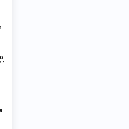
n
es
re
ue