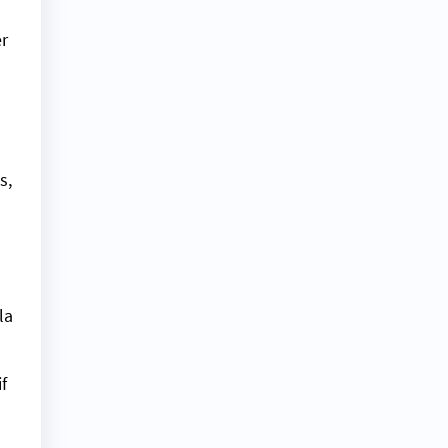
er
s,
la
f