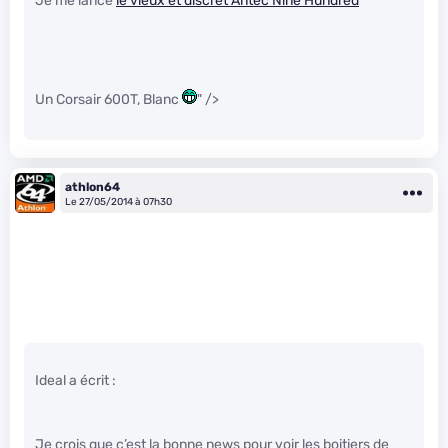
Je me lance
le vieux et discret Antec Nine Hundred
Un Corsair 600T, Blanc
" />
athlon64
Le 27/05/2014 à 07h30
Ideal a écrit :
Je crois que c’est la bonne news pour voir les boitiers de