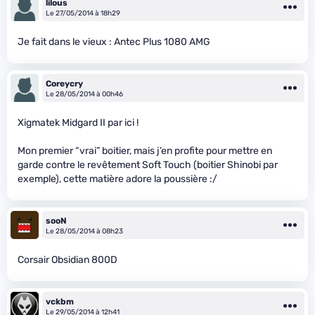
lilous
Le 27/05/2014 à 18h29
Je fait dans le vieux : Antec Plus 1080 AMG
Coreycry
Le 28/05/2014 à 00h46
Xigmatek Midgard II par ici !
Mon premier “vrai” boitier, mais j’en profite pour mettre en
garde contre le revêtement Soft Touch (boitier Shinobi par
exemple), cette matière adore la poussière :/
sooN
Le 28/05/2014 à 08h23
Corsair Obsidian 800D
vckbm
Le 29/05/2014 à 12h41