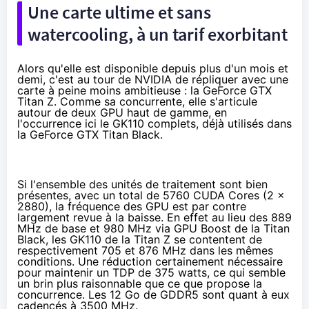
Une carte ultime et sans
watercooling, à un tarif exorbitant
Alors qu'elle est disponible depuis plus d'un mois et
demi, c'est au tour de NVIDIA de répliquer avec une
carte à peine moins ambitieuse : la
GeForce GTX
Titan Z
. Comme sa concurrente, elle s'articule
autour de deux GPU haut de gamme, en
l'occurrence ici le GK110 complets, déjà utilisés dans
la
GeForce GTX Titan
Black.
Si l'ensemble des unités de traitement sont bien
présentes, avec un total de 5760 CUDA Cores (2 x
2880), la fréquence des GPU est par contre
largement revue à la baisse. En effet au lieu des 889
MHz de base et 980 MHz via GPU Boost de la
Titan
Black
, les GK110 de la Titan Z se contentent de
respectivement 705 et 876 MHz dans les mêmes
conditions. Une réduction certainement nécessaire
pour maintenir un TDP de 375 watts, ce qui semble
un brin plus raisonnable que ce que propose la
concurrence. Les 12 Go de GDDR5 sont quant à eux
cadencés à 3500 MHz.