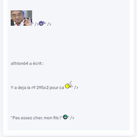
" />
" />
athlon64 a écrit :
Y a deja la r9 295x2 pour ca
" />
“Pas assez cher, mon fils !”
" />