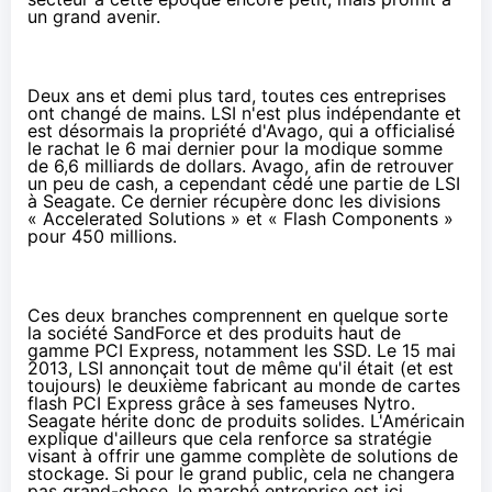
un grand avenir.
Deux ans et demi plus tard, toutes ces entreprises
ont changé de mains. LSI n'est plus indépendante et
est désormais la propriété d'Avago, qui a officialisé
le rachat le
6 mai
dernier pour la modique somme
de 6,6 milliards de dollars. Avago, afin de retrouver
un peu de cash, a cependant cédé une partie de LSI
à Seagate. Ce dernier
récupère
donc les divisions
« Accelerated Solutions » et « Flash Components »
pour 450 millions.
Ces deux branches comprennent en quelque sorte
la société SandForce et des produits haut de
gamme PCI Express, notamment les
SSD
. Le
15 mai
2013
, LSI annonçait tout de même qu'il était (et est
toujours) le deuxième fabricant au monde de cartes
flash PCI Express grâce à ses fameuses Nytro.
Seagate hérite donc de produits solides. L'Américain
explique d'ailleurs que cela renforce sa stratégie
visant à offrir une gamme complète de solutions de
stockage. Si pour le grand public, cela ne changera
pas grand-chose, le marché entreprise est ici