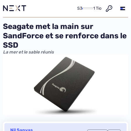
S3
1 Tio
Seagate met la main sur
SandForce et se renforce dans le
SSD
La mer et le sable réunis
Nil Sanyas