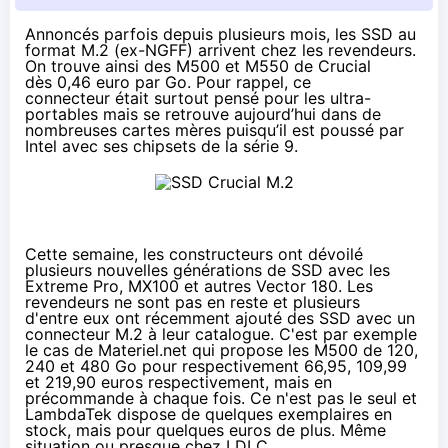
Annoncés parfois depuis plusieurs mois, les SSD au
format M.2 (ex-NGFF) arrivent chez les revendeurs.
On trouve ainsi des M500 et M550 de Crucial
dès 0,46 euro par Go. Pour rappel, ce
connecteur était surtout pensé pour les ultra-
portables mais se retrouve aujourd’hui dans de
nombreuses cartes mères puisqu’il est poussé par
Intel avec ses chipsets de la série 9.
Cette semaine, les constructeurs ont dévoilé
plusieurs nouvelles générations de
SSD
avec les
Extreme Pro
,
MX100
et autres
Vector 180
. Les
revendeurs ne sont pas en reste et plusieurs
d'entre eux ont récemment ajouté des
SSD
avec un
connecteur M.2 à leur catalogue. C'est par exemple
le cas de
Materiel.net
qui propose les M500 de 120,
240 et 480 Go pour respectivement
66,95, 109,99
et 219,90 euros
respectivement, mais en
précommande à chaque fois. Ce n'est pas le seul et
LambdaTek dispose de quelques exemplaires en
stock, mais pour
quelques euros de plus
. Même
situation ou presque
chez LDLC
.