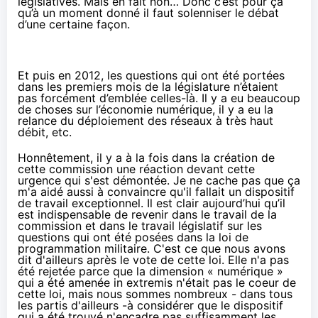
législatives. Mais en fait non… Donc c’est pour ça
qu’à un moment donné il faut solenniser le débat
d’une certaine façon.
Et puis en 2012, les questions qui ont été portées
dans les premiers mois de la législature n’étaient
pas forcément d’emblée celles-là. Il y a eu beaucoup
de choses sur l’économie numérique, il y a eu la
relance du déploiement des réseaux à très haut
débit, etc.
Honnêtement, il y a à la fois dans la création de
cette commission une réaction devant cette
urgence qui s'est démontée. Je ne cache pas que ça
m'a aidé aussi à convaincre qu'il fallait un dispositif
de travail exceptionnel. Il est clair aujourd’hui qu’il
est indispensable de revenir dans le travail de la
commission et dans le travail législatif sur les
questions qui ont été posées dans la loi de
programmation militaire. C'est ce que nous avons
dit d'ailleurs après le vote de cette loi. Elle n'a pas
été rejetée parce que la dimension « numérique »
qui a été amenée in extremis n'était pas le coeur de
cette loi, mais nous sommes nombreux - dans tous
les partis d'ailleurs -à considérer que le dispositif
qui a été trouvé n'encadre pas suffisamment les