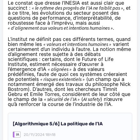
Le constat que dresse l’INESIA est aussi clair que
succinct :
« le rythme des progrès de l’IA ne faiblit pas »
, et
à ce titre, les évolutions du secteur posent des
questions de performance, d’interprétabilité, de
robustesse face à l’imprévu, mais aussi
« d’alignement aux valeurs et intentions humaines »
.
L’institut ne définit pas ces différents termes, quand
bien même les
« valeurs et intentions humaines »
varient
certainement d’un individu à l’autre. La notion même
d’alignement reste sujette à des
débats
scientifiques
: certains, dont le Future of Life
Institute, estiment nécessaire d’œuvrer à
l’émergence d’IA
« alignées »
à des valeurs
prédéfinies, faute de quoi ces systèmes créeraient
de potentiels
« risques existentiels »
(un champ qui a
notamment émergé des
travaux du philosophe Nick
Bostrom
). D’autres, dont les chercheurs Timnit
Gebru et Emile Torres, considèrent de leur côté que
le champ de la
« sécurité de l’IA »
(
AI safety
) n’œuvre
qu’à renforcer la
course
de l’industrie de l’IA.
[Algorithmique 5/6] La politique de l’IA
20/11/2024 18h18
IA