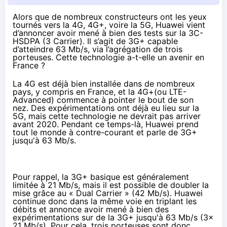
Alors que de nombreux constructeurs ont les yeux
tournés vers la 4G, 4G+, voire
la 5G
, Huawei vient
d’annoncer avoir mené à bien des tests sur la 3C-
HSDPA (3 Carrier). Il s’agit de 3G+ capable
d’atteindre 63 Mb/s, via l’agrégation de trois
porteuses. Cette technologie a-t-elle un avenir en
France ?
La
4G
est déjà bien installée dans de nombreux
pays, y compris en France, et la
4G
+(ou
LTE-
Advanced
) commence à pointer le bout de son
nez. Des expérimentations ont déjà eu lieu sur la
5G, mais cette technologie ne devrait pas arriver
avant 2020. Pendant ce temps-là, Huawei prend
tout le monde à contre-courant et parle de 3G+
jusqu'à 63 Mb/s.
Pour rappel, la 3G+ basique est généralement
limitée à 21 Mb/s, mais il est possible de doubler la
mise grâce au « Dual Carrier » (42 Mb/s). Huawei
continue donc dans la même voie en triplant les
débits et annonce avoir mené à bien des
expérimentations sur de la 3G+ jusqu'à 63 Mb/s (3x
21 Mb/s). Pour cela, trois porteuses sont donc