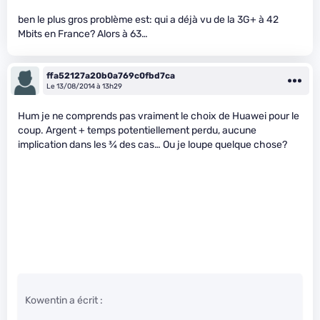
ben le plus gros problème est: qui a déjà vu de la 3G+ à 42
Mbits en France? Alors à 63…
ffa52127a20b0a769c0fbd7ca
Le 13/08/2014 à 13h29
Hum je ne comprends pas vraiment le choix de Huawei pour le
coup. Argent + temps potentiellement perdu, aucune
implication dans les
3
⁄
4
des cas… Ou je loupe quelque chose?
Kowentin a écrit :