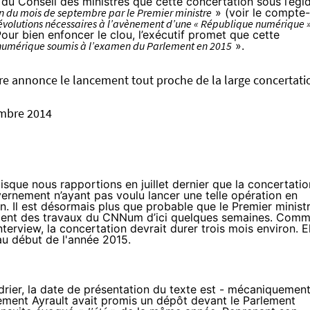
 du Conseil des ministres que cette concertation sous l’égi
in du mois de septembre par le Premier ministre
» (
voir le compte-
s évolutions nécessaires à l’avènement d’une « République numérique 
our bien enfoncer le clou, l’exécutif promet que cette
au numérique soumis à l’examen du Parlement en 2015
».
stre annonce le lancement tout proche de la large concertati
mbre 2014
isque nous rapportions en juillet dernier que
la concertatio
vernement n’ayant pas voulu lancer une telle opération en
on. Il est désormais plus que probable que le Premier minist
ment des travaux du CNNum d’ici quelques semaines. Com
nterview
, la concertation devrait durer trois mois environ. E
au début de l'année 2015.
drier, la date de présentation du texte est - mécaniquement
nement Ayrault avait promis un dépôt devant le Parlement