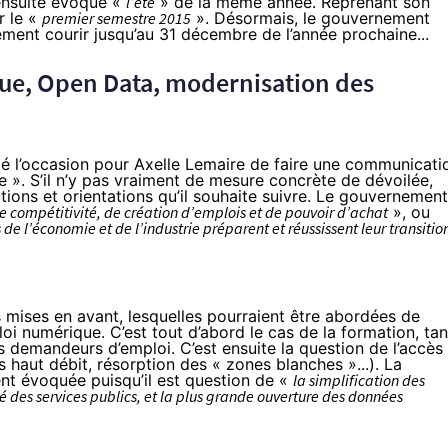
 ensuite
évoqué «
l’été
» de la même année
. Reprenant son
r le «
premier semestre 2015
». Désormais, le gouvernement
ent courir jusqu’au 31 décembre de l’année prochaine...
ue, Open Data, modernisation des
été l’occasion pour Axelle Lemaire de faire une communicati
e ». S’il n’y pas vraiment de mesure concrète de dévoilée,
ctions et orientations qu’il souhaite suivre. Le gouvernement
e compétitivité, de création d’emplois et de pouvoir d’achat
», ou
s de l’économie et de l’industrie préparent et réussissent leur transitio
s mises en avant, lesquelles pourraient être abordées de
oi numérique. C’est tout d’abord le cas de la formation, tan
es demandeurs d’emploi. C’est ensuite la question de l’accès
 haut débit, résorption des « zones blanches »...). La
nt évoquée puisqu’il est question de «
la simplification des
té des services publics, et la plus grande ouverture des données