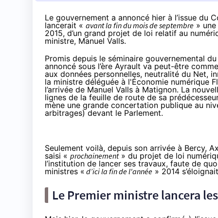
Le gouvernement a annoncé hier à l’issue du Co
lancerait «
avant la fin du mois de septembre
» une 
2015, d’un grand projet de loi relatif au numér
ministre, Manuel Valls.
Promis depuis le séminaire gouvernemental du 2
annoncé sous l’ère Ayrault va peut-être commen
aux données personnelles, neutralité du Net, i
la ministre déléguée à l'Économie numérique Fle
l’arrivée de Manuel Valls à Matignon. La nouvel
lignes de la feuille de route de sa prédécesseu
mène une grande concertation publique au nivea
arbitrages) devant le Parlement.
Seulement voilà, depuis son arrivée à Bercy, A
saisi «
prochainement
» du projet de loi numériq
l’institution de lancer ses travaux, faute de quo
ministres «
d’ici la fin de l'année
» 2014 s’éloignai
Le Premier ministre lancera le