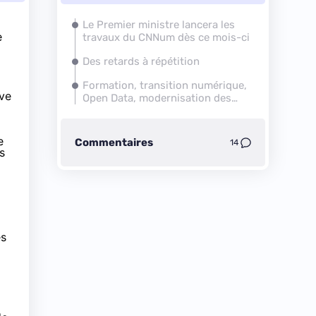
Le Premier ministre lancera les
e
travaux du CNNum dès ce mois-ci
Des retards à répétition
Formation, transition numérique,
ive
Open Data, modernisation des
services en ligne...
e
Commentaires
14
s
es