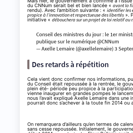
Mais hier, le gouvernement a confirmé à l’issue
du CNNum serait bel et bien lancée «
avant la f
rendu
). Avec l’ambition suivante : «
identifier le
propice à l’innovation et respectueuse des libertés
». P
initiative «
débouchera sur un projet de loi relatif 
Conseil des ministres du jour : le 1er mini
publique sur le numérique
@CNNum
— Axelle Lemaire (@axellelemaire)
3 Septe
Des retards à répétition
Cela vient donc confirmer nos informations, pu
du Conseil était repoussée à la rentrée
, le gou
plein été- période peu propice à la participati
vienne inaugurer en grandes pompes le lance
nous l’avait expliqué Axelle Lemaire dans une
i
pourrait donc s’achever à la toute fin 2014 ou 
On remarquera d’ailleurs qu’en termes de calen
sans cesse repoussée. Initialement, le gouver