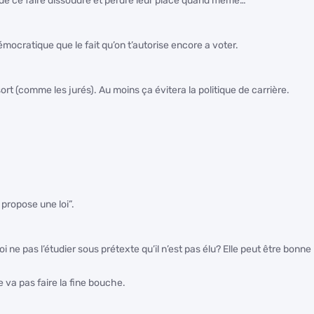
 de ce faire dissoudre et perdre leur place quand même…
émocratique que le fait qu’on t’autorise encore a voter.
t (comme les jurés). Au moins ça évitera la politique de carrière.
l propose une loi”.
ne pas l’étudier sous prétexte qu’il n’est pas élu? Elle peut être bonne
e va pas faire la fine bouche.