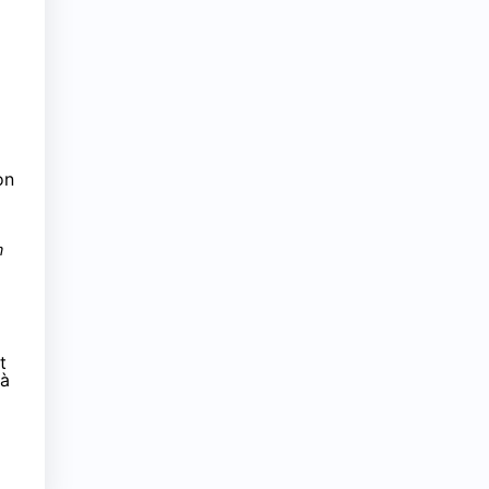
on
n
t
 à