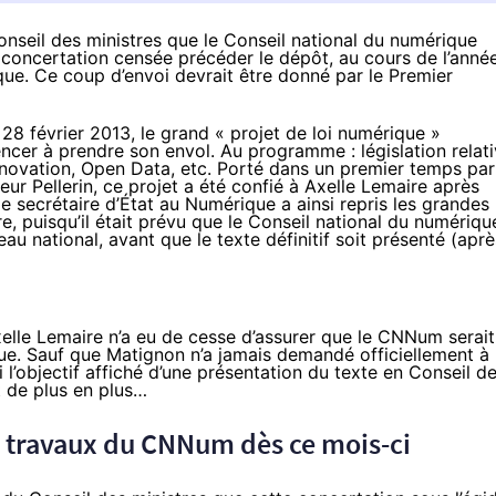
nseil des ministres que le Conseil national du numérique
concertation censée précéder le dépôt, au cours de l’anné
ique. Ce coup d’envoi devrait être donné par le Premier
8 février 2013, le grand « projet de loi numérique »
cer à prendre son envol. Au programme : législation relat
nnovation, Open Data, etc. Porté dans un premier temps par
ur Pellerin, ce projet a été confié à Axelle Lemaire après
le secrétaire d’État au Numérique a ainsi repris les grandes
re, puisqu’il était prévu que le Conseil national du numériqu
u national, avant que le texte définitif soit présenté (aprè
xelle Lemaire n’a eu de cesse d’assurer que le CNNum serait
ue. Sauf que Matignon n’a jamais demandé officiellement à
i l’objectif affiché d’une présentation du texte en Conseil d
t de plus en plus…
s travaux du CNNum dès ce mois-ci