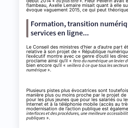
début 2014 «
au plus tard
»
. Fleur Pellerin avait
flambeau, Axelle Lemaire misait quant à elle su
évoque vaguement 2015, ce qui peut théoriquem
Formation, transition numériq
services en ligne...
Le Conseil des ministres d’hier a d’autre part 
relative à son projet de « République numériqu
l’exécutif montre avec ce genre d’outil les dire
proclame ainsi qu’il «
fera du numérique un levier d
bien encore qu’il «
veillera à ce que tous les secteur
numérique
».
Plusieurs pistes plus évocatrices sont toutefoi
manière plus ou moins proche par le projet de l
pour les plus jeunes que pour les salariés ou l
Internet et à
la téléphonie mobile
(accès au très
modernisation de l’action publique est égaleme
interfaces et des procédures, une meilleure accessibili
publiques
».