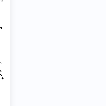
de
»
on
n
re
me
lle
 -