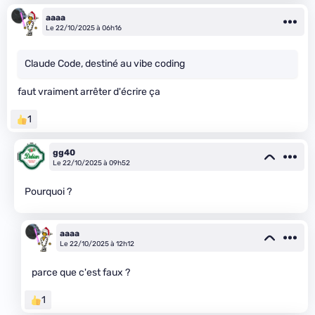
aaaa
Le 22/10/2025 à 06h16
Claude Code, destiné au vibe coding
faut vraiment arrêter d'écrire ça
1
gg40
Le 22/10/2025 à 09h52
Pourquoi ?
aaaa
Le 22/10/2025 à 12h12
parce que c'est faux ?
1