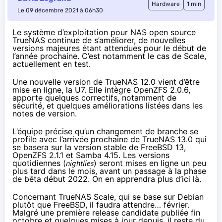
Hardware
1 min
Le 09 décembre 2021 à 06h30
Le système d’exploitation pour NAS open source
TrueNAS continue de s’améliorer, de nouvelles
versions majeures étant attendues pour le début de
l’année prochaine. C’est notamment le cas de Scale,
actuellement en test.
Une nouvelle version de
TrueNAS 12.0
vient d’être
mise en ligne, la U7. Elle intègre OpenZFS 2.0.6,
apporte quelques correctifs, notamment de
sécurité, et quelques améliorations listées dans
les
notes de version
.
L’équipe précise qu’un changement de branche se
profile avec l’arrivée prochaine de TrueNAS 13.0 qui
se basera sur la version stable de
FreeBSD 13
,
OpenZFS 2.1.1 et Samba 4.15. Les versions
quotidiennes (
nightlies
) seront mises en ligne un peu
plus tard dans le mois, avant un passage à la phase
de bêta début 2022. On en apprendra plus d’ici là.
Concernant TrueNAS Scale, qui se base sur Debian
plutôt que FreeBSD, il faudra attendre… février.
Malgré une première release candidate publiée fin
octobre et quelques mises à jour
depuis
, il reste du