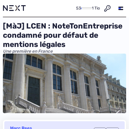
S3
1 Tio
[MàJ] LCEN : NoteTonEntreprise
condamné pour défaut de
mentions légales
Une première en France
Marc Rees