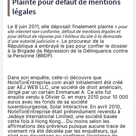
Plainte pour défaut de mentions
légales
Le 8 juin 2011, elle déposait finalement plainte «
pour
site internet non-conforme, défaut de mentions légales et
pour défaut de réponse par l’éditeur du site à la demande
d’une autorité judiciaire
». Le procureur de la
République a embrayé le pas pour confier le dossier
à la Brigade de Répression de la Délinquance contre
la Personne (BRDP).
Dans son enquête, celle-ci découvre que
NoteTonEntreprise.com avait initialement été créé
par AEJ WEB LLC, une société de droit américain,
dirigé par un certain Emmanuel A. Ce site fut
ensuite vendu à Olivier G. en mars 2010 pour 10 000
euros avec les fonds de sa société
luxembourgeoise, Solar Interactive. En avril 2010,
NoteTonEntreprise était prétendument revendu à
Jedeye International Limited, une société basée
cette fois à Hong Kong… Du moins selon les
affirmations des prévenus puisque aucune trace de
virement n’a été décelée par les enquêteurs, qui
n’ont pas davantage pu confirmer l’existence de