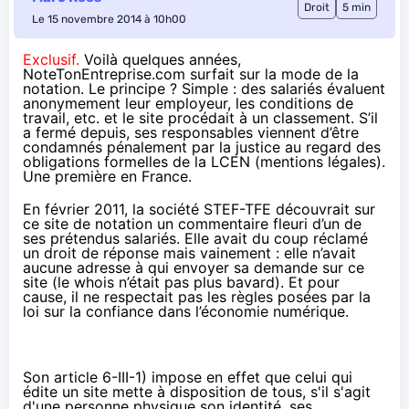
Droit
5 min
Le 15 novembre 2014 à 10h00
Exclusif.
Voilà quelques années,
NoteTonEntreprise.com surfait sur la mode de la
notation. Le principe ? Simple : des salariés évaluent
anonymement leur employeur, les conditions de
travail, etc. et le site procédait à un classement. S’il
a fermé depuis, ses responsables viennent d’être
condamnés pénalement par la justice au regard des
obligations formelles de la LCEN (mentions légales).
Une première en France.
En février 2011, la société STEF-TFE découvrait sur
ce site de notation un commentaire fleuri d’un de
ses prétendus salariés. Elle avait du coup réclamé
un droit de réponse mais vainement : elle n’avait
aucune adresse à qui envoyer sa demande sur ce
site (le whois n’était pas plus bavard). Et pour
cause, il ne respectait pas les règles posées par la
loi sur la confiance dans l’économie numérique.
Son
article 6-III-1)
impose en effet que celui qui
édite un site mette à disposition de tous, s'il s'agit
d'une personne physique son identité, ses