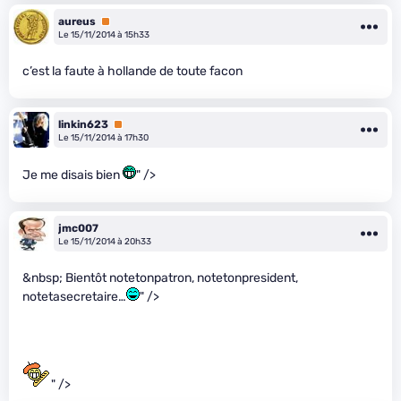
aureus
Premium
Le 15/11/2014 à 15h33
c’est la faute à hollande de toute facon
linkin623
Premium
Le 15/11/2014 à 17h30
Je me disais bien
" />
jmc007
Le 15/11/2014 à 20h33
&nbsp; Bientôt notetonpatron, notetonpresident,
notetasecretaire…
" />
" />