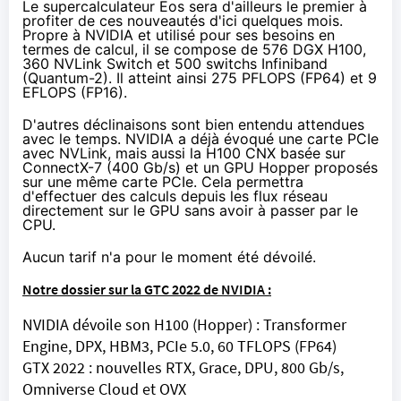
Le supercalculateur Eos sera d'ailleurs le premier à
profiter de ces nouveautés d'ici quelques mois.
Propre à NVIDIA et utilisé pour ses besoins en
termes de calcul, il se compose de 576 DGX H100,
360 NVLink Switch et 500 switchs Infiniband
(Quantum-2). Il atteint ainsi 275 PFLOPS (FP64) et 9
EFLOPS (FP16).
D'autres déclinaisons sont bien entendu attendues
avec le temps. NVIDIA a déjà évoqué une carte PCIe
avec NVLink, mais aussi la H100 CNX basée sur
ConnectX-7 (400 Gb/s) et un GPU Hopper proposés
sur une même carte PCIe. Cela permettra
d'effectuer des calculs depuis les flux réseau
directement sur le GPU sans avoir à passer par le
CPU.
Aucun tarif n'a pour le moment été dévoilé.
Notre dossier sur la GTC 2022 de NVIDIA :
NVIDIA dévoile son H100 (Hopper) : Transformer
Engine, DPX, HBM3, PCIe 5.0, 60 TFLOPS (FP64)
GTX 2022 : nouvelles RTX, Grace, DPU, 800 Gb/s,
Omniverse Cloud et OVX