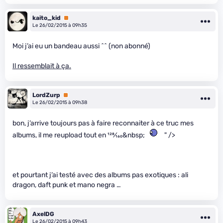
kaito_kid
Premium
Le 26/02/2015 à 09h35
Moi j’ai eu un bandeau aussi ^^ (non abonné)
Il ressemblait à ça.
LordZurp
Premium
Le 26/02/2015 à 09h38
bon, j’arrive toujours pas à faire reconnaiter à ce truc mes
albums, il me reupload tout en
128
⁄
160
&nbsp;
" />
et pourtant j’ai testé avec des albums pas exotiques : ali
dragon, daft punk et mano negra …
AxelDG
Le 26/02/2015 à 09h43