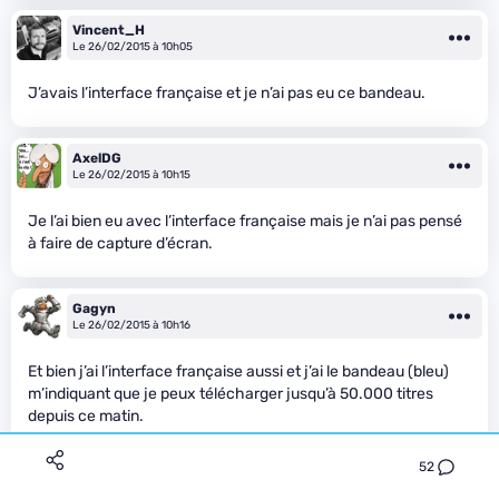
Vincent_H
Le 26/02/2015 à 10h05
J’avais l’interface française et je n’ai pas eu ce bandeau.
AxelDG
Le 26/02/2015 à 10h15
Je l’ai bien eu avec l’interface française mais je n’ai pas pensé
à faire de capture d’écran.
Gagyn
Le 26/02/2015 à 10h16
Et bien j’ai l’interface française aussi et j’ai le bandeau (bleu)
m’indiquant que je peux télécharger jusqu’à 50.000 titres
depuis ce matin.
Je me sentais également à l’étroit avec 20.000 titres en tant
52
qu’ancien DJ. De plus, je peux vous assurer que certains ne