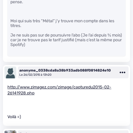
pense.
Moi qui suis très “Métal” j’y trouve mon compte dans les
titres.
Je ne suis pas sur de poursuivre l’abo (Je l’ai depuis
3
⁄
4
mois)
car je ne trouve pas le tarif justifié (mais c’est la même pour
Spotify)
anonyme_0338cda8a38b933adb088f0814824e10
Le 26/02/2015 à 13h20
http://www.zimagez.com/zimage/capturedu2015-02-
26141928.php
Voilà =)