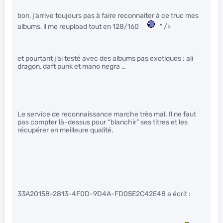
bon, j’arrive toujours pas à faire reconnaiter à ce truc mes
albums, il me reupload tout en 128/160
" />
et pourtant j’ai testé avec des albums pas exotiques : ali
dragon, daft punk et mano negra …
Le service de reconnaissance marche très mal. Il ne faut
pas compter là-dessus pour “blanchir” ses titres et les
récupérer en meilleure qualité.
33A20158-2813-4F0D-9D4A-FD05E2C42E48 a écrit :