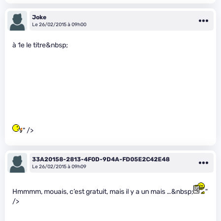
Joke
Le 26/02/2015 à 09h00
à 1e le titre&nbsp;
" />
33A20158-2813-4F0D-9D4A-FD05E2C42E48
Le 26/02/2015 à 09h09
Hmmmm, mouais, c’est gratuit, mais il y a un mais …&nbsp;
"
/>